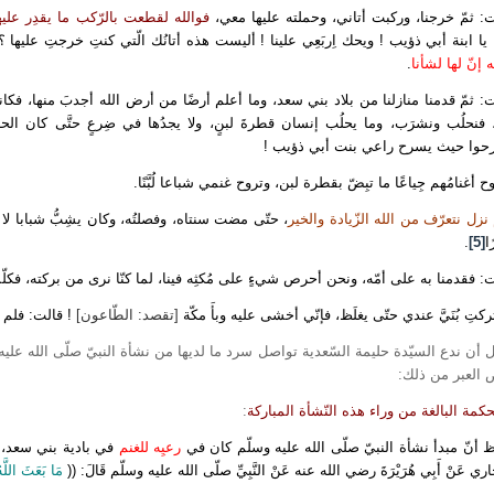
: ثمّ خرجنا، وركبت أتاني، وحملته عليها معي،
فوالله لقطعت بالرّكب ما يقدِر عليه
يا ابنة أبي ذؤيب ! ويحك اِربَعِي علينا ! أليست هذه أتانُك الّتي كنتِ خرجتِ عليها ؟
ه إنّ لها لشأنا
.
: ثمّ قدمنا منازلنا من بلاد بني سعد، وما أعلم أرضًا من أرض الله أجدبَ منها، فك
 فنحلُب ونشرَب، وما يحلُب إنسان قطرةَ لبنٍ، ولا يجدُها في ضِرعٍ حتَّى كان الح
حوا حيث يسرح راعي بنت أبي ذؤيب !
ح أغنامُهم جِياعًا ما تبِضّ بقطرة لبن، وتروح غنمي شباعا لُبَّنًا.
نزل نتعرّف من الله الزّيادة والخير
، حتّى مضت سنتاه، وفصلتُه، وكان يشِبُّ شبابا لا ي
ًا
[5]
.
: فقدمنا به على أمّه، ونحن أحرص شيءٍ على مُكثِه فينا، لما كنّا نرى من بركته، فكلّمْنَ
ركتِ بُنَيَّ عندي حتّى يغلَظ، فإنّي أخشى عليه وبأَ مكّة
[تقصد: الطّاعون]
! قالت: فلم ن
 أن ندع السيّدة حليمة السّعدية تواصل سرد ما لديها من نشأة النبيّ صلّى الله عليه
 العبر من ذلك:
حكمة البالغة من وراء هذه النّشأة المباركة
:
 أنّ مبدأ نشأة النبيّ صلّى الله عليه وسلّم كان في
رعيِه للغنم
في بادية بني سعد، ول
اري عَنْ أَبِي هُرَيْرَةَ رضي الله عنه عَنْ النَّبِيِّ صلّى الله عليه وسلّم قَالَ: ((
مَا بَعَثَ اللَّهُ 