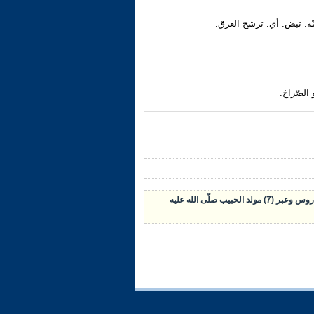
سنّة. تبض: أي: ترشح العرق.
الصّراخ.
- السّيرة: دروس وعبر (7) مولد الحبيب صلّى الله عليه