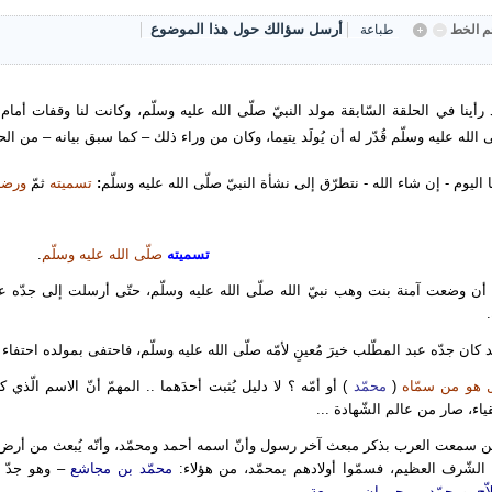
أرسل سؤالك حول هذا الموضوع
 الخط
طباعة
رأينا في الحلقة السّابقة مولد النبيّ صلّى الله عليه وسلّم، وكانت لنا وقفات أمام ه
 الله عليه وسلّم قُدّر له أن يُولَد يتيما، وكان من وراء ذلك – كما سبق بيانه – من الح
نا اليوم - إن شاء الله - نتطرّق إلى نشأة النبيّ صلّى الله عليه وسلّم
:
تسميته
ثمّ
ورضا
تسميته
صلّى الله عليه وسلّم
.
أن وضعت آمنة بنت وهب نبيّ الله صلّى الله عليه وسلّم، حتّى أرسلت إلى جدّه عبد ا
.
 كان جدّه عبد المطّلب خيرَ مُعينٍ لأمّه صلّى الله عليه وسلّم، فاحتفى بمولده احتفاء
 هو من سمّاه
(
محمّد
) أو أمّه ؟ لا دليل يُثبت أحدَهما .. المهمّ أنّ الاسم الّذي ك
قياء، صار من عالم الشّهادة ...
ن سمعت العرب بذكر مبعث آخر رسول وأنّ اسمه أحمد ومحمّد، وأنّه يُبعث من أرض 
 الشّرف العظيم، فسمّوا أولادهم بمحمّد، من هؤلاء:
محمّد بن مجاشع
– وهو جدّ ج
اّح
، و
محمّد بن حمران بن ربيعة
.