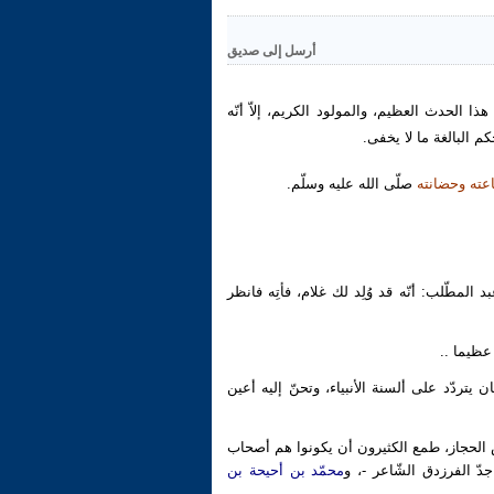
أرسل إلى صديق
ذا الحدث العظيم، والمولود الكريم، إلاّ أنّه
كم البالغة ما لا يخفى.
عته وحضانته
صلّى الله عليه وسلّم.
لمطّلب: أنّه قد وُلِد لك غلام، فأتِه فانظر
 عظيما ..
ان يتردّد على ألسنة الأنبياء، وتحنّ إليه أعين
الحجاز، طمع الكثيرون أن يكونوا هم أصحاب
دّ الفرزدق الشّاعر -، و
محمّد بن أحيحة بن