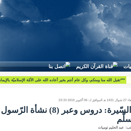
لطرح استفساراتكم وأسئلتكم واقتراحاتكم اتّصلوا بنا على البريد التّالي:
***تقبل الله منا ومنكم، وكل عام أنتم بخير أعاده الله على الأمّة الإسلاميّة بالإيم
والبركات***
htoumiat@nebrasselhaq.com
 لـ: 06 أكتوبر 2010 23:33
- السّيرة: دروس وعبر (8) نش
لّم
تب: عبد الحليم توميات