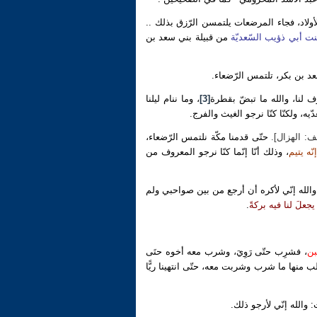
ولاد، فجاء المرضعات يلتمسن الرّزق بذلك ..
نت أبي ذؤيب السّعديّة
من قبيلة بني سعد بن
 بن بكر، تلتمس الرّضعاء.
ف لنا، والله ما تبضّ بقطرة
[3]
، وما ننام ليلنا
ه، ولكنّا كنّا نرجو الغيث والفرج.
ف: الهزال].
حتّى قدمنا مكّة نلتمس الرّضعاء،
نّه يتيم
، وذلك أنّا إنّما كنّا نرجو المعروف من
والله إنّي لأكره أن أرجع من بين صواحبي ولم
علَ لنا فيه بركةً
.
بن
، فشرِب حتّى رَوِيَ، وشرب معه أخوه حتَى
ب منها ما شرب وشربت معه، حتّى انتهينا ريًّا
: والله إنّي لأرجو ذلك.