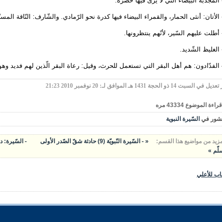
 المجدبة البيضاء التي لا يُرى فيها خُضرة.
 الأتان: أنثى الحمار، والقمراء البيضاء فيها كدرة نحو الرّمادي. والشّارف: النّاقة الم
 أطلت عليهم السّير، لأنّهم ينتظرونها.
 الغليظ الشّديد.
الفدّادون: هم أهل البقر التي تستعمل للحرث، وقيل: رعاة البقر الّذين لهم فديد وهو 
في السبت 14 ذو الحجة 1431 هـ الموافق لـ: 20 نوفمبر 2010 21:23
قراءة الموضوع
43334
مره
شور في
السّيرة النبوية
مزيد من مواضيع هذا القسم:
« - السّيرة النّبويّة (9) حادثة شقّ الصّدر الأولى
لّم »
اب للأعلي