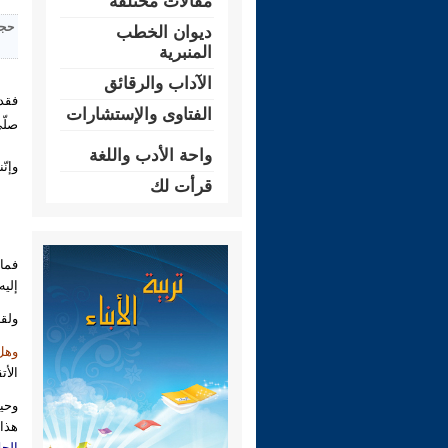
مقالات مختلفة
حجم
ديوان الخطب
المنبرية
الآداب والرقائق
فقد 
الفتاوى والإستشارات
صلّى
واحة الأدب واللغة
وإنّ
قرأت لك
فما 
إليه
ولقد
وهل
الأت
وحي
هذا
الجل