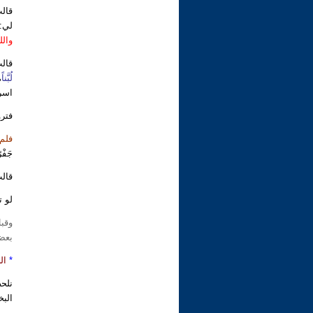
قالت
لي: 
والل
قالت
لُبَّناً
،
اسر
فترو
فلم 
جَفْر
قالت
لو ت
وقبل
بعض
*
ال
نلحظ
البخ