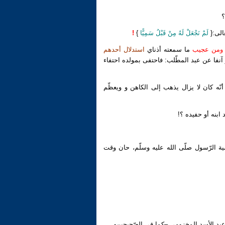
؟
عالى:{
لَمْ نَجْعَلْ لَهُ مِنْ قَبْلُ سَمِيًّا
}
!
ومن عجيب
ما سمعته أذناي
استدلال أحدهم
 آنفا عن عبد المطّلب:
فاحتفى بمولده احتفاء
ّه كان لا يزال يذهب إلى الكاهن و ويعظّم
ابنه أو حفيده ؟!
مية الرّسول صلّى الله عليه وسلّم، حان وقت
عبد الأسد المخزومي –كما في الصّحيحين-.