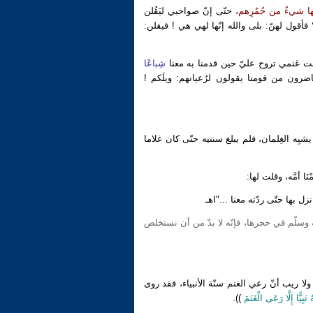
ا شيءٌ من حُمُرِهم
، حتّى إنّ صواحبي ليَقُلن
 فأقول لهنّ: بلى والله إنّها لهي هي ! فيقلن:
انت غنمي تروح عليّ حين قدمنا به معنا
شِباعًا
اضرون من قومنا يقولون لرُعيانهم: ويلَكم !
شبِه الغِلمان، فلم يبلغ سنتيه حتّى كان غلاما
ا أمَّه، وقلت لها:
زل بها حتّى ردّته معنا ..."اهـ
 وسلّم في حجرها، فإنّه لا بدّ من أن نستخلص
ا ريب أنّ رعي الغنم سنّة الأنبياء، فقد روى
نَبِيًّا إِلَّا رَعَى الْغَنَمَ
)).