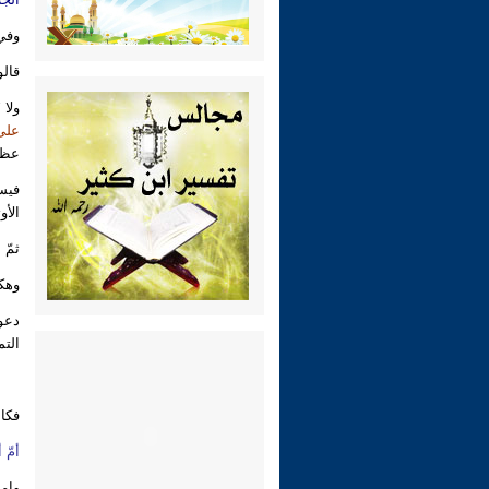
وفي 
قالو
ولا 
على
عظي
فيس
الأو
ثمّ 
وهك
دعون
الت
فكا
أمّ 
وامر