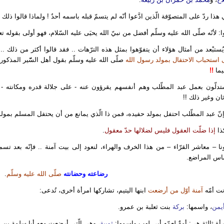
هذا ردّ على المتصوّفة الّذين ادَّعوا أنّه لم يتسمّ قبله باسمه أحدٌ ! ولماذا قالوا ذلك 
ا: لأنّه صلّى الله عليه وسلّم أفضل من نبيّ الله يحيَى عليه السّلام، فهو أولى بقوله ت
يُستبْعد من أمثال هؤلاء أن يتفوّهوا بمثل هذه الترّهات .. فقد قالوا أكثر من ذلك ..
 استحباب الاحتفال بمولد رسول الله
صلّى الله عليه وسلّم بقول أهل السّّير المذكور
ما
!!
تدلّون بعمل عبد المطّلب وهم أنفسهم يقرؤون عنه - على جلالة قدره ومكانته - أن
ثان وغير ذلك !!
إنّ عبد المطّلب احتفل بمولد حفيده، فمن ذا الّذي يمانع من أن يحتفل المسلم بمولد 
ذا
إذا ضلّت العقول فليس لضلالها حدّ معقول
.
ا – معاشر القرّاء – من هذا الخرف والهراء، لنعود إلى بيت آمنة .. فإنّه بعد تس
ماس المراضع.
رضاعته وحضانته
صلّى الله عليه وسلّم
.
نت أمّه
آمنة أوّل من أرضعت
ابنها اليتيم، تشاركها امرأة أخرى، تُدعى:
أيمن
، واسمها:
بركة
بنت ثعلبة بن عمرو.
أة ثالثة هي: أمةٌ لعمّه أبي لهب واسمها:
ثويبة
، وهي الّتي أرضعت معه أبا سلمة بن 