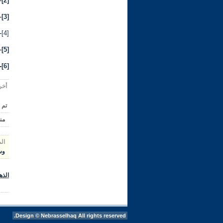
[2]
-
[3]
-
[4]
-
[5]
-
-
[6]
أخر تعديل 
تم 
من
ال
وس
الذه
Design ©
Nebrasselhaq
All rights reserved.