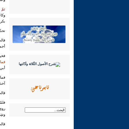
ثمّ 
وكان
بكر 
تحدّ
قال
أجمع
فخرج
فما 
أبي 
فما 
تابعونا على:
آخذ 
قالت
فلمّ
روي،
وشِبَ
قالت