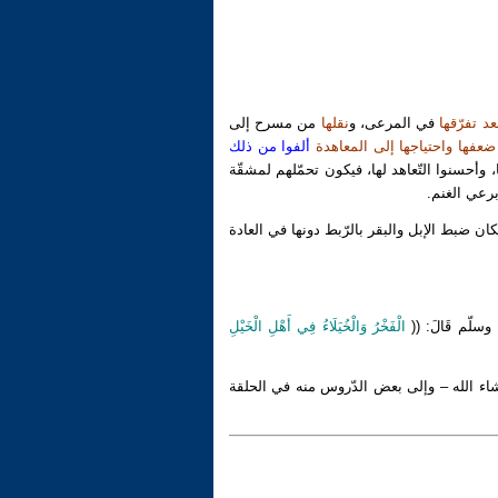
عد تفرّقها
في المرعى، و
نقلها
من مسرح إلى
ضعفها واحتياجها إلى المعاهدة
ألفوا من ذلك
وأحسنوا التّعاهد لها، فيكون تحمّلهم لمشقّة
برعي الغنم.
كان ضبط الإبل والبقر بالرّبط دونها في العادة
وسلّم قَالَ: ((
الْفَخْرُ وَالْخُيَلَاءُ فِي أَهْلِ الْخَيْلِ
شاء الله – وإلى بعض الدّروس منه في الحلقة