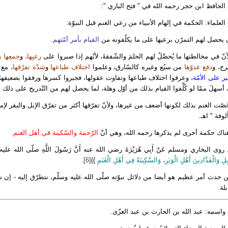
الحافظ ابن حجر رحمه الله في " فتح الباري ":
العلماء: الحكمة في إلهام الأنبياء من رعي الغنم قبل النبوّة:
 يحصل لهم التمرّن برعيها على ما يكلّفونه من
القيام بأمر أمّتهم
.
أنّ في مخالطتها ما يُحصِّلُ لهم الحلمَ والشّفقةَ، لأنّهم إذا صبروا على
رعيِها،
و
جمعِها ب
ح، و
دفع عدوّها
من سبُع وغيره كالسّارق، وعلموا
اختلاف طباعها
و
شدّة تفرّقها
، مع
بر على الأمّة
، وعرفوا اختلاف طباعها وتفاوت عقولها، فجبروا كسرها ورفقوا بضعيفها، 
أسهلَ ممّا لو كُلِّفوا القيام بذلك من أوّل وهلة، لما يحصل لهم من التّدريج على ذلك 
صّت الغنم بذلك لكونها أضعف من غيرها، ولأنّ تفرّقها أكثر من تفرّق الإبل والبقر لإم
لوفة " اهـ.
ناك حكمة أخرى لم يذكرها رحمه الله، وهي أنّ
الرّحمة والسّكينة في أهل الغنم
.
روى البخاري ومسلم عَنْ أَبِي هُرَيْرَةَ رضي الله عنه أَنَّ رَسُولَ اللَّهِ صلّى الله عليه 
ِبِلِ وَالْفَدَّادِينَ أَهْلِ الْوَبَرِ
،
وَالسَّكِينَةُ فِي أَهْلِ الْغَنَمِ
))
[6]
.
 حدث أمر عظيم هو أيضا من دلائل نبوّته صلّى الله عليه وسلّم، نتطرّق إليه - إن 
بلة.
 واسمه: عبد الله بن الحارث بن عبد العزّى.