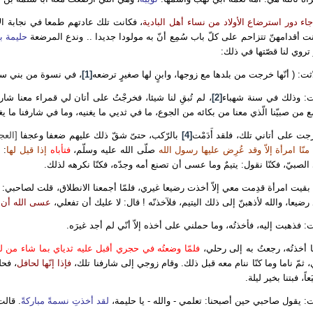
جاء دور استرضاع الأولاد من نساء أهل البادية
، فكانت تلك عادتهم طمعا في نجابة الأ
ت أقدامهنّ تتزاحم على كلّ باب سُمِع أنّ به مولودا جديدا .. وندع المرضعة
حليمة ب
تروي لنا قصّتها في ذلك:
ثت: ( أنّها خرجت من بلدها مع زوجها، وابنٍ لها صغيرٍ ترضعه
[1]
، في نسوة من بني سعد
ت: وذلك في سنة شهباء
[2]
، لم تُبقِ لنا شيئا، فخرجْتُ على أتان لي قمراء معنا شار
 من صبيّنا الّذي معنا من بكائه من الجوع، ما في ثديي ما يغنيه، وما في شارفنا ما يغدّي
ت على أتاني تلك، فلقد أَدَمْت
[4]
بالرّكب، حتىّ شقّ ذلك عليهم ضعفا وعجفا
[العج
منّا امرأة إلاّ وقد عُرِض عليها رسول الله
صلّى الله عليه وسلّم،
فتأباه
إذا قيل لها
:
إ
الصبيّ، فكنّا نقول: يتيمٌ وما عسى أن تصنع أمه وجدّه، فكنّا نكرهه لذلك.
بقيت امرأة قدِمت معي إلاّ أخذت رضيعا غيري، فلمّا أجمعنا الانطلاق، قلت لصاحبي: 
رضيعا، والله لأذهبنّ إلى ذلك اليتيم، فلآخذنّه ! قال: لا عليك أن تفعلي،
عسى الله أن يج
: فذهبت إليه، فأخذتُه، وما حملني على أخذه إلاّ أنّي لم أجد غيرَه.
ا أخذتُه، رجعتُ به إلى رحلي،
فلمّا وضعتُه في حجري أقبل عليه ثدياي بما شاء من ل
 ثمّ ناما وما كنّا ننام معه قبل ذلك. وقام زوجي إلى شارفنا تلك،
فإذا إنّها لحافل
، فحل
عاً، فبتنا بخير ليلة.
: يقول صاحبي حين أصبحنا: تعلمي - والله - يا حليمة،
لقد أخذتِ نسمةً مباركةً
. قالت