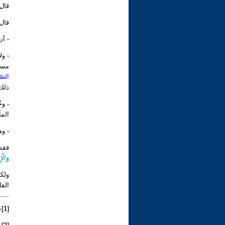
قال 
قال 
-
أن
-
ول
مسر
الصّ
ذلك 
-
وخُ
المأ
-
وه
فقد 
وَالْإ
ولكن
القا
[1]
-