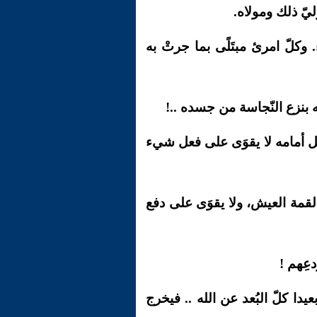
ليّ ذلك ومولاه.
 وكلّ امرئ مبتَلًى بما جرتْ به
ته بنزع النّجاسة من جسده ..!
ذبل أمامه لا يقوَى على فعل شيء
ل لقمة العيش، ولا يقوَى على دفع
عِهم !
يدا كلّ البُعد عن الله .. فيخرج