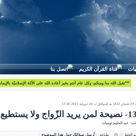
لطرح استفساراتكم وأسئلتكم واقتراحاتكم اتّصلوا بنا على البريد التّالي:
***تقبل الله منا ومنكم، وكل عام أنتم بخير أعاده الله على الأمّة الإسلاميّة بالإيم
والبركات***
htoumiat@nebrasselhaq.com
يلية 2011 17:35
ريد الزّواج ولا يستطيع
تب: عبد الحليم توميات
أرسل سؤالك حول هذا الموضوع
 الخط
طباعة