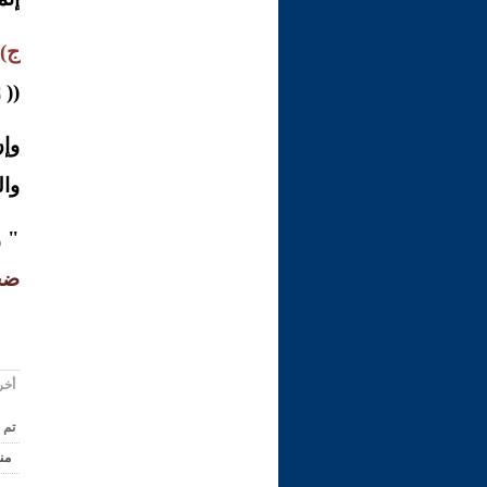
ج)
و
((
و
وإن
وال
" و
ضحو
أخر تعديل ف
تم 
من