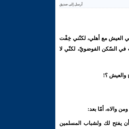
أرسل إلى صديق
 في العيش مع أهلي، لكنّني خِفْت
 في السّكن الفوضويّ، لكنّي لا
ج والعيش ؟!
ن والاه، أمّا بعد:
 أن يفتح لك ولشباب المسلمين