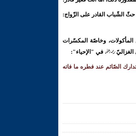
ثّ الشّباب القادر على الزّواج:
من المأكولات، وخاصّة المكسّرات
رحمه الله
 الغزاليّ
في "الإحياء":
تدارك الصّائم عند فطره ما فاته