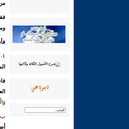
من 
فقد
ومع
فأ
1-
ق
الم
فا
تابعونا على:
الع
وَ
ال
ب)
أضع