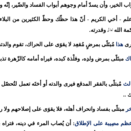
اب الخير، وأن يسدّ أمام وجوهم أبواب الفساد والضّير، إنّه و
علم
-
أخي الكريم
-
أنّ هذا حظّك وحظّ الكثيرين من البلاء.
تعالى
مة الله
وقدرته.
رى
هذا
مُبتَلًى بمرضٍ مُقعِد لا يقوَى على الحراك، تقوم والد
اك
مبتَلًى بمرض ولدِه، وفلْذة كبده، فيراه أمامه كالزّهرة ت
الث
مُبتلًى بالفقر المدقع فيرى والدته أو أختَه تعمل لتُحصّ
 ..
خر
مبتلًى بفساد وانحراف أهله، فلا يقوَى على إصلاحهم ولا رد
ظم مصِيبة على الإطلاق
: أن يُصاب المرء في دينه، فتراه بع