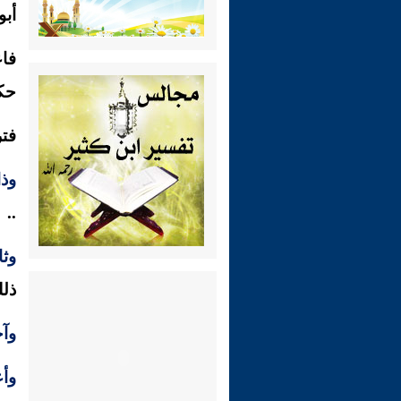
أبو
فا
حك
فت
وذ
..
وث
ذلك
وآ
وأع