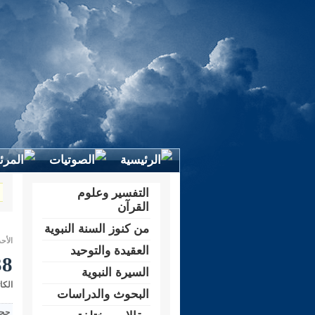
التفسير وعلوم
القرآن
من كنوز السنة النبوية
الأحد 23 شعبان 1432 هـ الموافق لـ: 24 جو
العقيدة والتوحيد
138- نصيحة لمن ي
السيرة النبوية
الكا
البحوث والدراسات
حجم