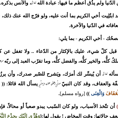
تعالى
الدّنيا ولم يذُق أعظم ما فيها: عبادة الله
، والأنس بذكره.
 ابتُلِيت أخي الكريم بما أنت عليه، ولو فرّج الله عنك ذلك، س
افاته في الدّنيا والآخرة.
نصحُك
-
أخي الكريم
-
بما يلي:
بل كلّ شيء، عليك بالإكثار من الدّعاء .. ولا تغفل عن ك
سبح
لكُ كلُّه، والخير كلُّه، والفضل كلُّه، وما تقرّب العبد إلى ربّه
تعالى
سأله
أن يُيسِّر لك أمرَك، ويَشرح للصّبر صدرك، وأن يرزُ
صلّى الله عليه وسلّم
فّة والعفاف، وقد كان النبيّ
يسأل الله قائلا: ((
ْعَفَافَ
وَالْغِنَى
))
[رواه مسلم]
.
أن تتّخذ الأسباب، ولو كان السّبب يبدو صعباً أو محالاً، فإن
ف حالاتها: وقت المخاض ! يقول لها:{
وَهُزِّي إِلَيْكِ بِجِذْعِ النَّ