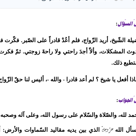
 السّؤال
:
لة الشّيخ، أريد الزّواج، فلم أعُدْ قادراً على الصّبر. فكّرت
ث المشكلات، وألاّ أجدَ راحتي ولا راحةَ زوجتي. ثمّ فكرت
تطيع ذلك.
ذا أفعل يا شيخ ؟ لم أعد قادرا - والله -، أليس لنا حقّ الزّوا
 الجواب
:
مد لله، والصّلاة والسّلام على رسول الله، وعلى آله وصحبه وم
عزّ وجلّ
سأل الله
الذي بين يديه مقاليد السّماوات والأرض: