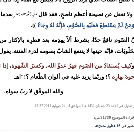
صلّى الله عليه وسلّم
لا تغفل عن نصيحة أعظم ناصحٍ، فقد قال
بعدما ح
َمَنْ لَمْ يَسْتَطِعْ فَعَلَيْهِ بِالصَّوْمِ
،
فَإِنَّهُ لَهُ وِجَاءٌ
)).
ّ الصّوم نافعٌ جدّا، بشرط ألاّ يهدِمه بعد فطرِه بالإكثار 
حَلْويَات، فإنّه حينها لا ينتفع الشابّ بصومه لدرء الفتنة. يقول
كيف يُستفادُ من الصّوم قهرُ عدوِّ الله
،
وكسرُ الشّهوة
،
إذا 
ةَ نهارِه
؟! وربّما يزيد عليه في ألوان الطّعام ؟!"اهـ
والله الموفّق لا ربّ سواه.
ي الأحد 23 شعبان 1432 هـ الموافق لـ: 24 جويلية 2011 17:37
قراءة الموضوع
31736
مره
شور في
16-فتاوى متفرّقة