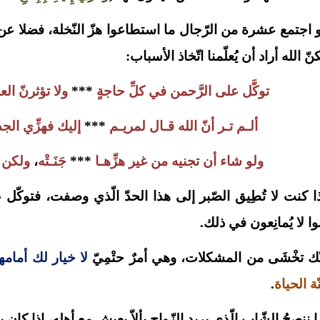
 اجتمع عشرة من الرّجال ما استطاعوا هزّ النّخلة، فضلا عن أ
نّ الله أراد أن يُعلّمنا اتّخاذ الأسباب:
توكَّل على الرَّحمن في كلِّ حاجةٍ
***
ولا تؤثرنّ الع
ألـم تـر أنّ الله قـال لمريـم
***
إليك فهزِّي الجذع
ولو شاء أن تجنيه من غير هزِّهـا
***
جَنَـتْه
،
ولكن 
ا كنت لا تُطِيق الصّبر إلى هذا الحدّ الّذي وصفت، فتوكّل 
وا لا يُمانِعون في ذلك.
ّك تخْشَى من المشكلات، وهي أمرٌ حتْمِيّ
لا خيار لك أمامها
ة الحياة
.
ما ننصحُ الشّاب الّذي يريد الزّواج بألاّ يعِيش مع أهله، إذا كان