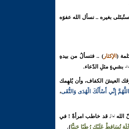
تُبتَلى بغيره .. نسأل الله عفوَه
لمة (
الإكثار
) .. فتسألُ من بيدهِ
انه
بشيءٍ مثلِ الدّعاء.
قك العيشَ الكفاف، وأن يُلهِمك
اللَّهُمَّ إِنِّي أَسْأَلُكَ الْهُدَى وَالتُّقَى
،
تعالى
ّ الله
قد خاطب امرأةً ! في
خْلَةِ تُسَاقِطْ عَلَيْكِ رُطَبًا جَنِيًّا
}.