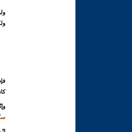
ولو
ولك
فإذ
كان
وإن
سنّ
إنّ