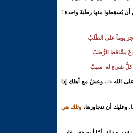
ن يُسقِطوا منها رطَبَةً واحدة !
جز يوماً على الطّلبْ
َ يسَّاقطِ الرُّطبْ
كلُّ شيءٍ له سببْ
تعالى
على الله
، وعِشْ مع أهلك إذا
. وعليك أن تتجاوزها،
وتلك هي
 بمقدوره ذلك، أمّا أنت فغير قادر.