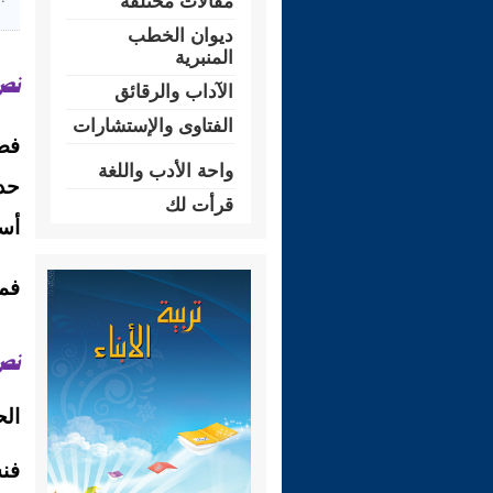
مقالات مختلفة
ديوان الخطب
المنبرية
نصّ
الآداب والرقائق
الفتاوى والإستشارات
فضي
واحة الأدب واللغة
حدو
قرأت لك
أس
فما
نصّ
الح
فن