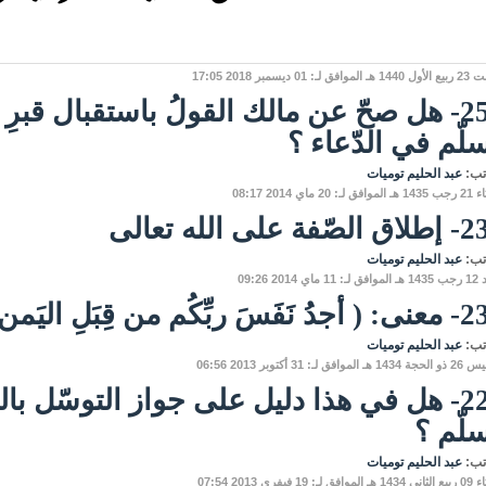
فق لـ: 01 ديسمبر 2018 17:05
256- هل صحّ عن مالك القولُ باستقبال قبرِ ال
لّم في الدّعاء ؟
تب:
عبد الحليم توميات
لـ: 20 ماي 2014 08:17
ّفة على الله تعالى
تب:
عبد الحليم توميات
ماي 2014 09:26
َ ربِّكُم من قِبَلِ اليَمن ).
تب:
عبد الحليم توميات
لموافق لـ: 31 أكتوبر 2013 06:56
228- هل في هذا دليل على جواز التوسّل بالن
لّم ؟
تب:
عبد الحليم توميات
ق لـ: 19 فيفري 2013 07:54