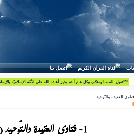
***تقبل الله منا ومنكم، وكل عام أنتم بخير أعاده الله على الأمّة الإسلاميّة بالإيم
والبركات***
1- فتاوى العقيدة والتّوحيد (24)