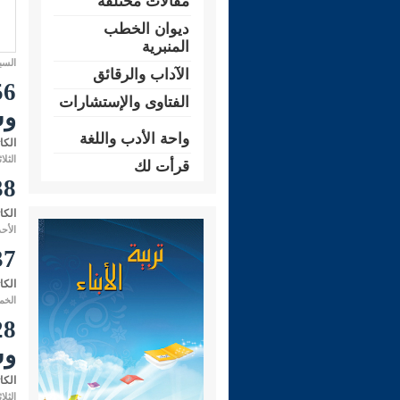
مقالات مختلفة
ديوان الخطب
المنبرية
السبت 23 ربيع الأول 1440 هـ الموا
الآداب والرقائق
الفتاوى والإستشارات
وس
واحة الأدب واللغة
الكا
الثلاثاء 21 رجب 1435 هـ الموافق 
قرأت لك
238- إطلاق الص
الكا
الأحد 12 رجب 1435 هـ الموافق لـ: 11 
237- معنى: ( أجدُ نَفَس
الكا
الخميس 26 ذو الحجة 1434 هـ ا
وس
الكا
الثلاثاء 09 ربيع الثاني 1434 هـ المواف