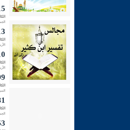
215- معنى النّ
الكا
الجمعة 01 صفر 1434 هـ الموافق 
213- هل تعلم الملا
الكا
الأربعاء 22 ذو الحجة 1433 هـ الموا
210- عقيدة أهل 
الكا
الأربعاء 16 ربيع الأول 1433 هـ الم
199- علاج الو
الكا
السبت 01 محرم 1433 هـ الموافق 
181- معنى: ( أَفْلَ
الكا
الجمعة 04 شوال 1432 هـ الموافق
153- معنى