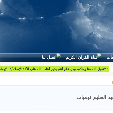
لطرح استفساراتكم وأسئلتكم واقتراحاتكم اتّصلوا بنا على البريد التّالي:
htoumiat@nebrasselhaq.com
بد الحليم توميات