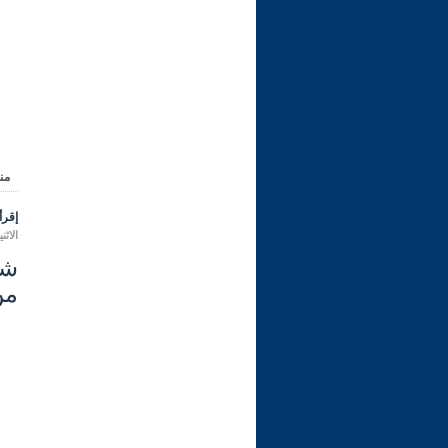
من
إقرأ 
الاثنين 07 شعبان 1447 هـ الموافق لـ
من