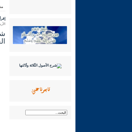
من
إقرأ 
الأربعاء 16 شعبان 1447 هـ المواف
ال
تابعونا على: