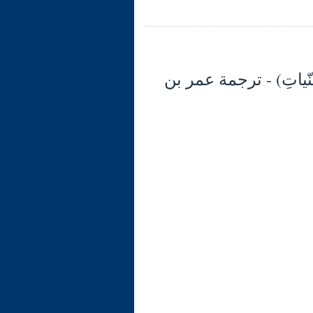
لأَعْمَالُ بالنّياتِ) - ترجمة عمر بن