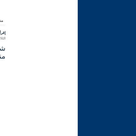
من
إقرأ 
الثلاثاء 15 شعبان 1447 هـ الموافق ل
من