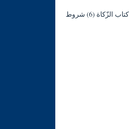
شرح الوجيز في فقه السنّة والكتاب العزيز (129) كتاب الزّكاة (6) شروط