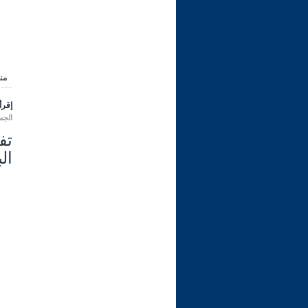
من
إقرأ 
الجمعة 11 شعبان 1447 هـ المواف
ال