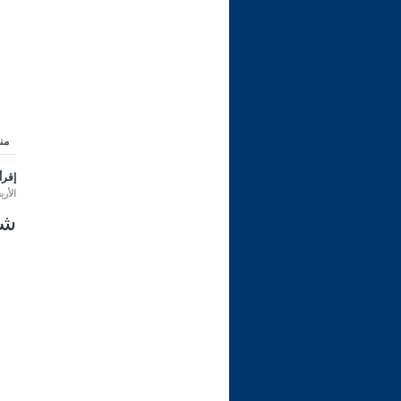
من
إقرأ 
الأربعاء 09 شعبان 1447 هـ المواف
شرح ري