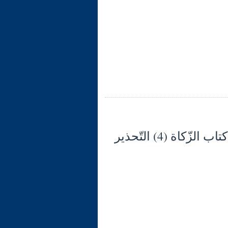
شرح الوجيز في فقه السنّة والكتاب العزيز (127) كتاب الزّكاة (4) التّحذير