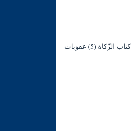
شرح الوجيز في فقه السنّة والكتاب العزيز (128) كتاب الزّكاة (5) عقوبات