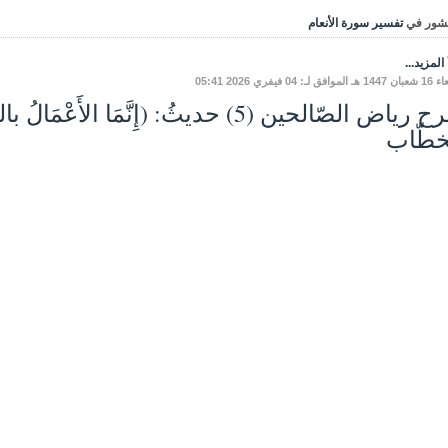
شور في
تفسير سورة الأنعام
المزيد...
ق لـ: 04 فيفري 2026 05:41
شرح رياض الصّالحين (5) حديثُ: (إِنَّمَا ا
خطّاب