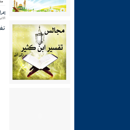
من
إقرأ 
الاثنين 28 محرم 1448 هـ الموافق لـ:
تفس