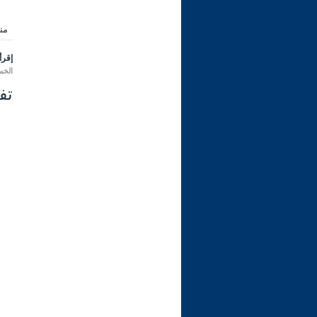
من
إقرأ 
الخميس 09 رمضان 1447 هـ ال
تفسي