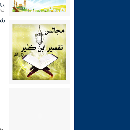
إقرأ 
الثلاثاء 14 رمضان 1447 هـ الموافق 
شرح ري
من