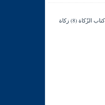
شرح الوجيز في فقه السنّة والكتاب العزيز (131) كتاب الزّكاة (8) زكاة