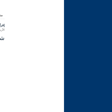
من
إقرأ 
الأربعاء 08 رمضان 1447 هـ المواف
شرح ر