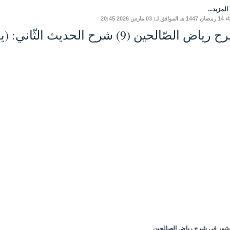
المزيد...
لـ: 03 مارس 2026 20:45
اض الصّالحين (9) شرح الحديث الثّاني: (يغزو جيشٌ الكعبةَ ...)
شور في
شرح رياض الصالحين