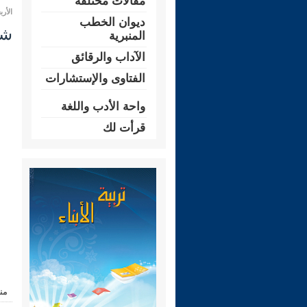
مقالات مختلفة
الأربعاء 24 ذو الحجة 1447 هـ المو
ديوان الخطب
شرح ر
المنبرية
الآداب والرقائق
الفتاوى والإستشارات
واحة الأدب واللغة
قرأت لك
من