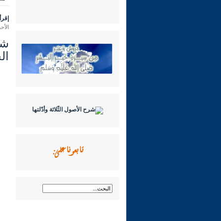
إقرأ 
الأحد 11 رمضان 1447 هـ الموافق لـ: 01 م
الح
تابعونا على: