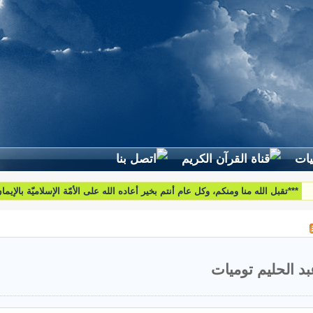
لطرح استفساراتكم وأسئلتكم واقتراحاتكم اتّصلوا بنا على البريد التّالي:
htoumiat@nebrasselhaq.com
بد الحليم توميات