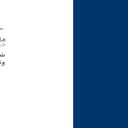
من
إقرأ 
الأربعاء 01 رمضان 1447 هـ المواف
وت