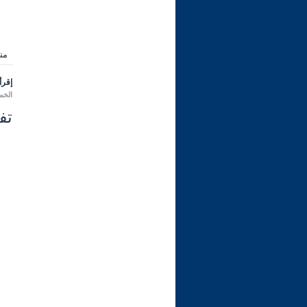
من
إقرأ 
الخميس 02 رمضان 1447 هـ ال
تفسي