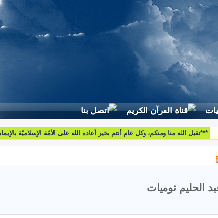
لطرح استفساراتكم وأسئلتكم واقتراحاتكم اتّصلوا بنا على البريد التّالي:
htoumiat@nebrasselhaq.com
بد الحليم توميات