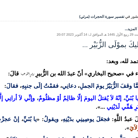
شور في
تفسير سورة الحجرات (مرئي)
المزيد...
فق لـ: 14 أكتوبر 2023 20:07
كَ بموْلَى الزُّبَيْر ...
مد لله، وبعد:
رضي الله عنهما
 في «صحيح البخاري» أنّ عبدَ الله بن الزُّبيرِ
قالَ:
َّا وقفَ الزُّبَيْرُ يومَ الجملِ
،
دعانِي
،
فقمْتُ إلَى جنبِهِ
،
فقالَ
:
ا بُنَيِّ
،
إنّهُ لاَ يُقتلُ اليومَ إلّا ظالِمٌ أوْ مظلُومٌ
،
وإنِّي لاَ أرانِي إ
َرِ هَمِّي لَدَيْنِي
...».
َ عبدُ اللَّهِ:
فجعَلَ يوصِينِي بدَيْنِهِ
،
ويقولُ
: «
يا بُنَيِّ
،
إنْ عجزْ
لاَيَ
».