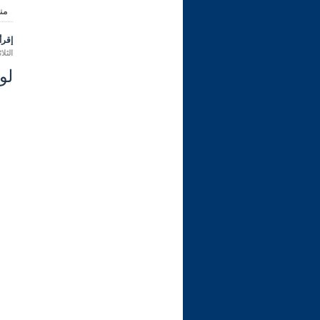
من
إقرأ 
الثلاثاء 09 ربيع الثاني 1445 هـ الموافق
لو