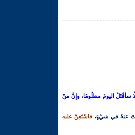
لَّا سأقْتَلُ اليومَ مظلُومًا
،
وإِنَّ منْ
تَ عنهُ في شيْءٍ
،
فاسْتَعِنْ عليهِ