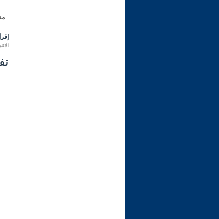
من
إقرأ 
الاثنين 08 ربيع الثاني 1445 هـ الموافق ل
تفس