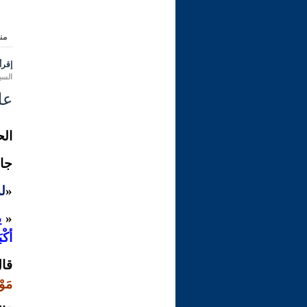
من
إقرأ 
السبت 29 ربيع الأول 1445 هـ الموا
علي
الح
جاء
«
لم
«
ي
أكْب
قال
مَوْ