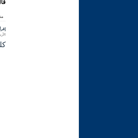
قال
من
إقرأ 
الأربعاء 26 ربيع الأول 1445 هـ المو
كل