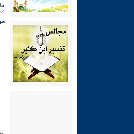
إقرأ 
الأربعاء 10 ربيع الثاني 1445 هـ الم
من
من