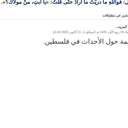
َ:
فواللَّهِ ما دريْتُ ما أرادَ حتَّى قلتُ
: «
يا أبتِ
،
منْ مولاَكَ
؟».
شور في
متفرّقات
المزيد...
افق لـ: 11 أكتوبر 2023 12:42
مة حول الأحداث في فلسطين.