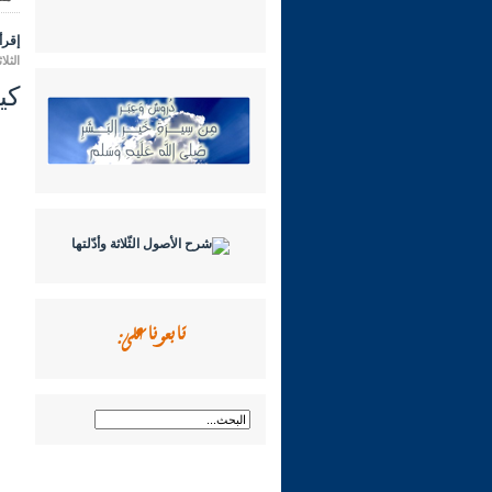
إقرأ 
الثلاثاء 09 ربيع الثاني 1445 هـ الموافق
كي
تابعونا على: