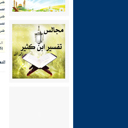
شرح ال
تفسير 
شرح الوج
تفسير 
شرح رياض 
ال
(5) الآيتان: 1- 2 »
الذه