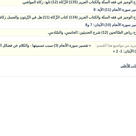
وجيز في فقه السنّة والكتاب العزيز (135) الزّكاة (12) تابع: زكاة المواشي.
سورة الأنعام (11) الآية: 8
يز في فقه السنّة والكتاب العزيز (134) كتاب الزّكاة (11) هل في الزّيتون والعسل زكاة؟ زكاة المواشي.
سورة الأنعام (10) الآيتان: 7 و8
الصّالحين (12) شرح الحديثين: الخامسِ، والسّادسِ.
مزيد من مواضيع هذا القسم:
« تفسير سورة الأنعام (3) سبب تسميتها - والكلام عن فضائل السّور، وعن البسملة.
اب للأعلي