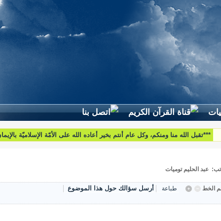
***تقبل الله منا ومنكم، وكل عام أنتم بخير أعاده الله على الأمّة الإسلاميّة بالإيم
والبركات***
تب: عبد الحليم توميات
أرسل سؤالك حول هذا الموضوع
 الخط
طباعة