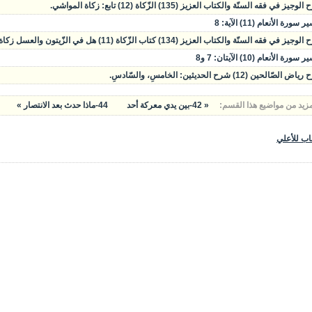
وجيز في فقه السنّة والكتاب العزيز (135) الزّكاة (12) تابع: زكاة المواشي.
سورة الأنعام (11) الآية: 8
يز في فقه السنّة والكتاب العزيز (134) كتاب الزّكاة (11) هل في الزّيتون والعسل زكاة؟ زكاة المواشي.
سورة الأنعام (10) الآيتان: 7 و8
الصّالحين (12) شرح الحديثين: الخامسِ، والسّادسِ.
مزيد من مواضيع هذا القسم:
« 42-بين يدي معركة أحد
44-ماذا حدث بعد الانتصار »
اب للأعلي