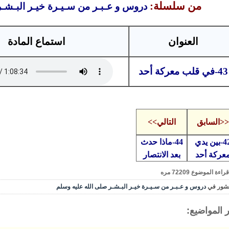
من سلسلة:
دروس و عـبـر من سـيـرة خيـر البـشـ
العنوان
استماع المادة
43-في قلب معركة أحد
<<السابق
التالي>>
42-بين يدي
44-ماذا حدث
عركة أحد
بعد الانتصار
قراءة الموضوع
72209
مره
شور في
دروس و عـبـر من سـيـرة خيـر البـشـر صلى الله عليه وسلم
 المواضيع: