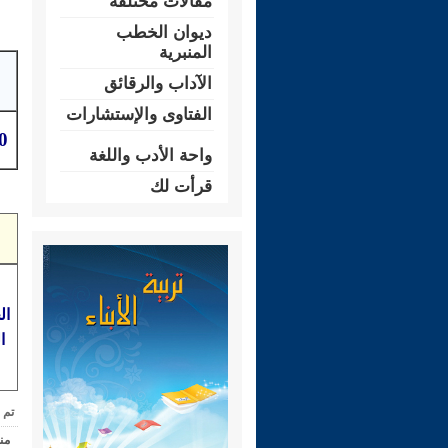
مقالات مختلفة
ديوان الخطب
المنبرية
الآداب والرقائق
الفتاوى والإستشارات
70-غزوة الحد
واحة الأدب واللغة
قرأت لك
ال
ا
تم 
من