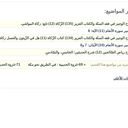
 المواضيع:
وجيز في فقه السنّة والكتاب العزيز (135) الزّكاة (12) تابع: زكاة المواشي.
سورة الأنعام (11) الآية: 8
يز في فقه السنّة والكتاب العزيز (134) كتاب الزّكاة (11) هل في الزّيتون والعسل زكاة؟ زكاة المواشي.
سورة الأنعام (10) الآيتان: 7 و8
الصّالحين (12) شرح الحديثين: الخامسِ، والسّادسِ.
مزيد من مواضيع هذا القسم:
« 69-غزوة الحديبية : في الطريق نحو مكة
71-غزوة الحديبية : بنود صلح الحديبية – مأساة أبي جندل »
اب للأعلي