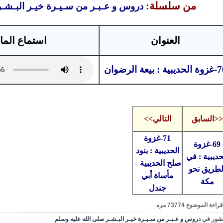
من سلسلة:
دروس و عـبـر من سـيـرة خيـر البـشـ
العنوان
استماع الما
يبية : بيعة الرضوان
<<السابق
التالي>>
71-غزوة
69-غزوة
الحديبية : بنود
حديبية : في
صلح الحديبية –
لطريق نحو
مأساة أبي
مكة
جندل
قراءة الموضوع
73774
مره
شور في
دروس و عـبـر من سـيـرة خيـر البـشـر صلى الله عليه وسلم