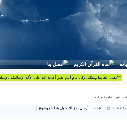
***تقبل الله منا ومنكم، وكل عام أنتم بخير أعاده الله على الأمّة الإسلاميّة بالإيم
والبركات***
تب: عبد الحليم توميات
أرسل سؤالك حول هذا الموضوع
 الخط
طباعة