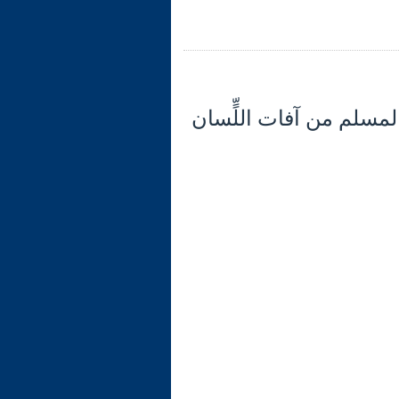
 (32) تابع الآية 12: موقف المسلم من آفات اللٍّسان