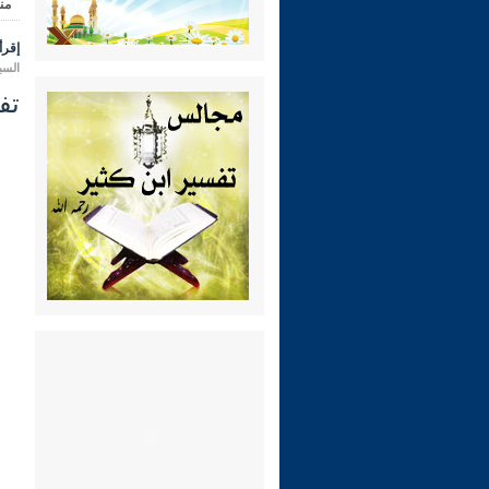
من
إقرأ 
السبت 04 ربيع الثاني 1444 هـ الموا
تفسير