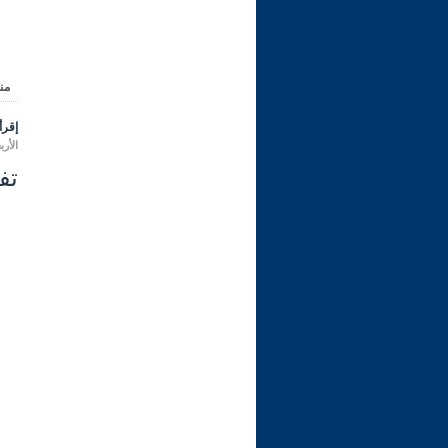
من
إقرأ 
الأربعاء 16 ربيع الأول 1444 هـ المو
تفسير 