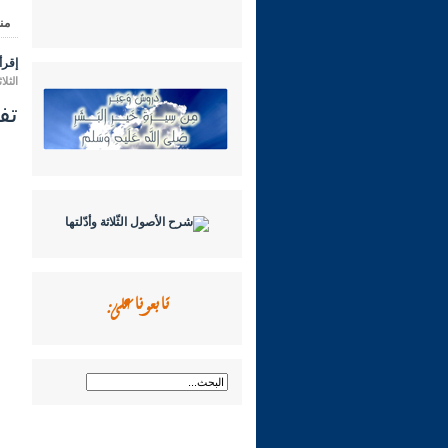
من
إقرأ 
الثلاثاء 30 ربيع الأول 1444 هـ الموافق
تفسير 
تابعونا على: