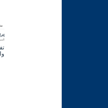
من
إقرأ 
السبت 12 ربيع الأول 1444 هـ الموا
وال