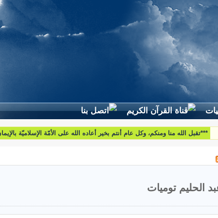
لطرح استفساراتكم وأسئلتكم واقتراحاتكم اتّصلوا بنا على البريد التّالي:
htoumiat@nebrasselhaq.com
بد الحليم توميات