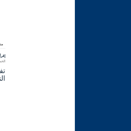
من
إقرأ 
الخميس 10 ربيع الأول 1444 هـ 
ال