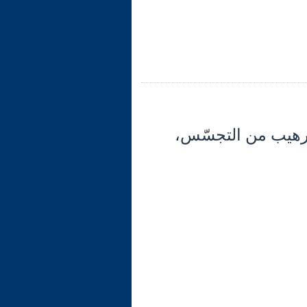
30) تابع الآية 12: تتمّة التّرهيب من التجسّس،