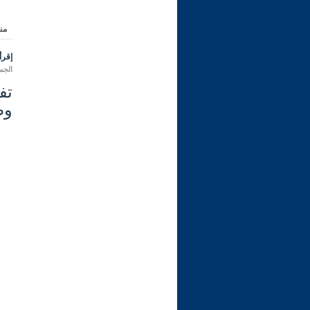
من
إقرأ 
الجمعة 25 ربيع الأول 1444 هـ الموا
وط