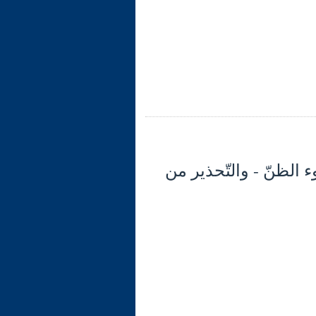
(29): تابع الآية 12: آثار سوء الظنّ - والتّحذير من