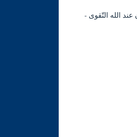
35) تابع الآية 13: الميزان عند الله التّقوى -