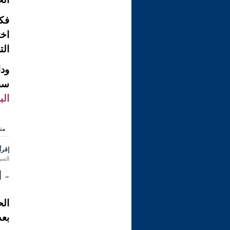
فكن
اخت
الت
ودا
سنو
الب
من
إقرأ 
السبت 14 ذو الحجة 1431 هـ المواف
- الس
الح
بعد