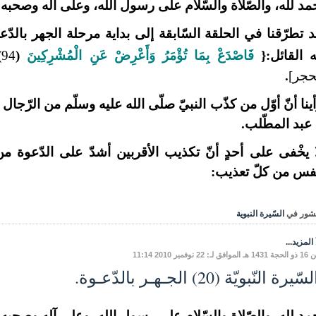
مد لله، والصّلاة والسّلام على رسول الله، وعلى آله وصحبه وم
 تطرّقنا في الحلقة السّابقة إلى بداية مرحلة الجهر بالدّعوة
ه القائل:{
فَاصْدَعْ بِمَا تُؤْمَرُ وَأَعْرِضْ عَنِ الْمُشْرِكِينَ
(
94
)
حجر]
.
ينا أنّ أوّل من كذّب النبيّ صلّى الله عليه وسلّم من الرّجال
عبد المطّلب.
 يخْفى على أحدٍ أنّ تكذيب الأقربين أشدّ على الدّعوة م
ّفس من كلّ تعذيب:
شور في
السّيرة النبوية
المزيد...
: 22 نوفمبر 2010 11:14
ّيرة النّبويّة (20) الجـهـر بالدّعـوة.
مد لله، والصّلاة والسّلام على رسول الله، وعلى آله وصحبه وم