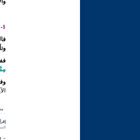
وال
-
1
فال
وتأ
ففي
مِمّ
وفي
الآية
من
إقرأ 
السبت 21 ذو الحجة 1431 هـ المواف
- شر