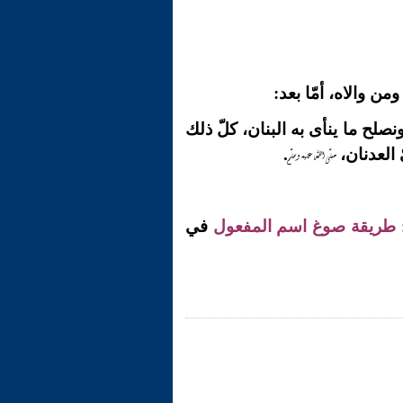
ن والاه، أمّا بعد:
ونصلح ما ينأى به البنان، كلّ ذلك
صلّى الله عليه وسلّم
 العدنان،
.
طريقة صوغ اسم المفعول
في