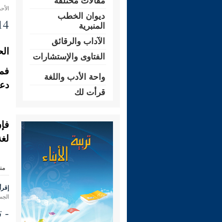
مقالات مختلفة
الأحد 15 ذو الحجة 1431 هـ الموافق لـ: 21 ن
ديوان الخطب
14- قل:" مصون "، ولا تقل:"
المنبرية
الآداب والرقائق
الح
الفتاوى والإستشارات
فما
واحة الأدب واللغة
دعو
قرأت لك
فإن
لغة
من
إقرأ 
الجمعة 20 ذو الحجة 1431 هـ المواف
- 