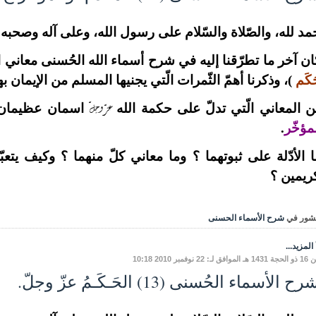
مد لله، والصّلاة والسّلام على رسول الله، وعلى آله وصحبه وم
ن آخر ما تطرّقنا إليه في شرح أسماء الله الحُسنى معاني 
َكَم
)، وذكرنا أهمّ الثّمرات الّتي يجنيها المسلم من الإيمان ب
عزّ وجلّ
 المعاني الّتي تدلّ على حكمة الله
اسمان عظيمان م
مؤخّر
.
 الأدّلة على ثبوتهما ؟ وما معاني كلّ منهما ؟ وكيف يتعبّد
ريمين ؟
شور في
شرح الأسماء الحسنى
المزيد...
: 22 نوفمبر 2010 10:18
ح الأسماء الحُسنى (13) الحَـكَـمُ عزّ وجلّ.