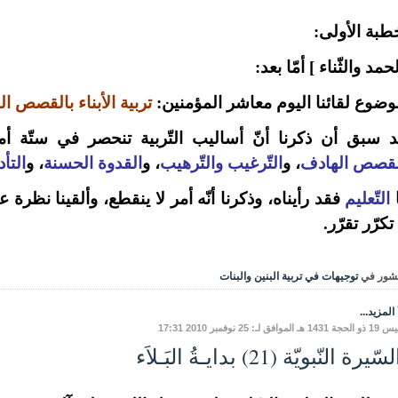
طبة الأولى:
لحمد والثّناء ] أمّا بعد:
ضوع لقائنا اليوم معاشر المؤمنين:
تربية الأبناء بالقصص اله
د سبق أن ذكرنا أنّ أساليب التّربية تنحصر في ستّة أ
لقصص الهادف
، و
التّرغيب والتّرهيب
، و
القدوة الحسنة
، و
التأ
ا
التّعليم
فقد رأيناه، وذكرنا أنّه أمر لا ينقطع، وألقينا نظرة 
 تكرّر تقرّر.
شور في
توجيهات في تربية البنين والبنات
المزيد...
لموافق لـ: 25 نوفمبر 2010 17:31
ّيرة النّبويّة (21) بدايـةُ البَـلاَء