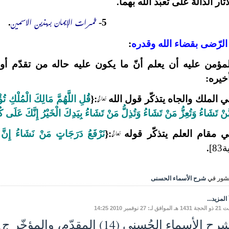
آثار الدّالة على تعبّد الله بهما.
ثمرات الإيمان بهذين الاسمين
.
5-
الرّضى بقضاء الله وقدره
:
مؤمن عليه أن يعلم أنّ ما يكون عليه حاله من تقدّم أو ت
خيره:
تعالى
 الملك والجاه يتذكّر قول الله
:{
قُلِ اللَّهُمَّ مَالِكَ الْمُلْكِ تُ
َنْ تَشَاءُ وَتُعِزُّ مَنْ تَشَاءُ وَتُذِلُّ مَنْ تَشَاءُ بِيَدِكَ الْخَيْرُ إِنَّكَ عَلَى 
تعالى
 مقام العلم يتذكّر قوله
:{
نَرْفَعُ دَرَجَاتٍ مَنْ نَشَاءُ إِنَّ
83]
.
شور في
شرح الأسماء الحسنى
المزيد...
ق لـ: 27 نوفمبر 2010 14:25
ح الأسماء الحُسنى (14) المقدّم، والمؤخّر ج1