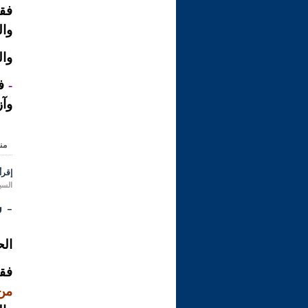
فقد
وال
وال
-
فق
وآز
من
إقرأ 
السبت 21 ذو الحجة 1431 هـ المواف
- شر
الح
فقد
من 