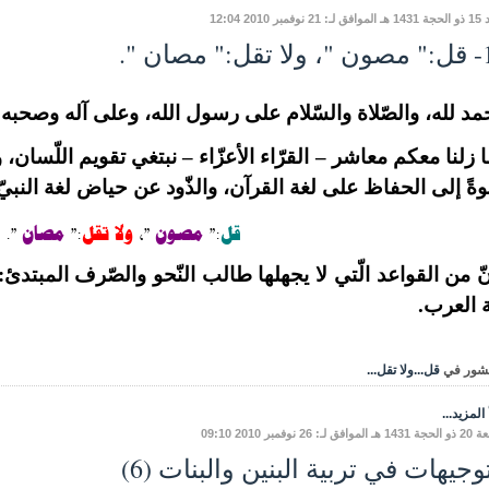
وفمبر 2010 12:04
 مصان ".
مد لله، والصّلاة والسّلام على رسول الله، وعلى آله وصحبه وم
 زلنا معكم معاشر – القرّاء الأعزّاء – نبتغي تقويم اللّسان، 
ةً إلى الحفاظ على لغة القرآن، والذّود عن حياض لغة النبيّ
قل
:"
مصون
"،
ولا تقل
:"
مصان
".
ّ من القواعد الّتي لا يجهلها طالب النّحو والصّرف المبتدئ:
 العرب.
شور في
قل...ولا تقل...
المزيد...
ق لـ: 26 نوفمبر 2010 09:10
توجيهات في تربية البنين والبنات (6)