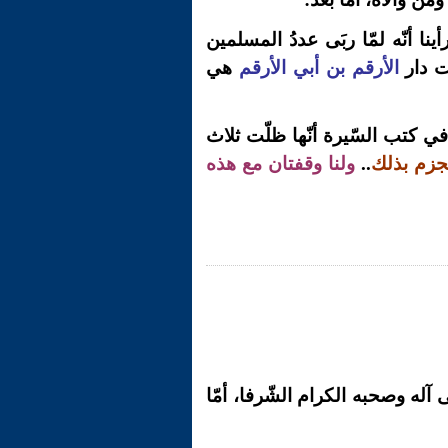
أينا أنّه لمّا ربَى عددُ المسلمين
ت دار
الأرقم بن أبي الأرقم
هي
 في كتب السّيرة أنّها ظلّت ثلاث
لجزم بذلك
..
ولنا وقفتان مع هذه
آله وصحبه الكرام الشّرفا، أمّا