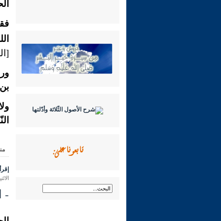
الح
فقد
الل
[ال
ورأ
بن 
ولا
الن
تابعونا على:
من
إقرأ 
الاثنين 16 ذو الحجة 1431 هـ الموافق لـ
- الس
الح