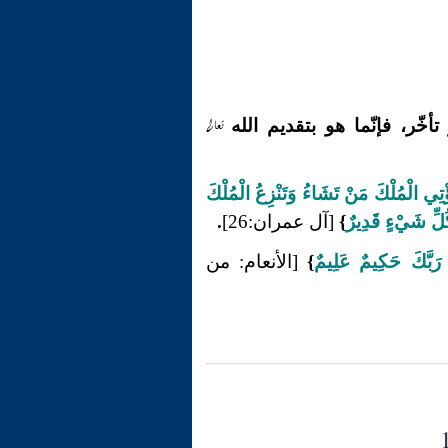
تعالى
أخّر، فإنّما هو بتقديم الله
ؤْتِي الْمُلْكَ مَنْ تَشَاءُ وَتَنْزِعُ الْمُلْكَ
كُلِّ شَيْءٍ قَدِيرٌ
}
[آل عمران:26]
.
 رَبَّكَ حَكِيمٌ عَلِيمٌ
}
[الأنعام: من