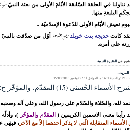
صلّى ا
 تناولنا في الحلقة السّابقة الأيّامَ الأولى من بعثة النبيّ
حِكَمِ البليغةِ منها.
يوم نعيش الأيّام الأولى للدّعوة الإسلاميّة ..
رضي الله عنها
د كانت
خديجة بنت خويلد
أوّل من صدّقت بالنبيّ
رته على أمره.
شور في
السّيرة النبوية
المزيد...
ق لـ: 27 نوفمبر 2010 15:03
ح الأسماء الحُسنى (15) المقدّم، والمؤخّر ج2
مد لله، والصّلاة والسّلام على رسول الله، وعلى آله وصحبه وم
 رأينا معنى الاسمين الكريمين (
المقدّم والمؤخّر
)، وأدلّة 
الأسماء المتقابلة الّتي لا يذكر أحدهما إلاّ مع الآخر
، فبقِي ع