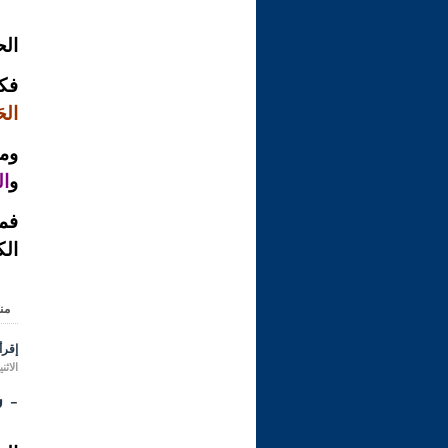
الح
فكا
الح
ومن
و
ال
فما
الك
من
إقرأ 
الاثنين 16 ذو الحجة 1431 هـ الموافق لـ
- شر