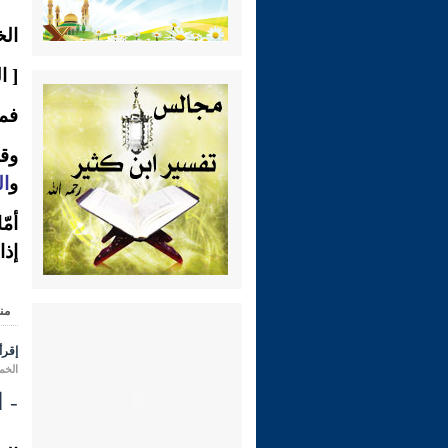
الخ
[ ا
فمو
وق
و
ا
أمّ
إذا
من
إقرأ 
الخميس 19 ذو الحجة 1431 هـ ا
- الس