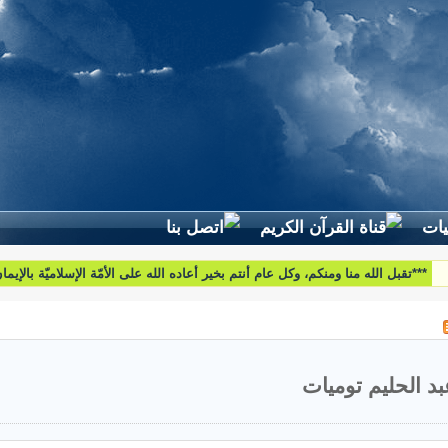
لطرح استفساراتكم وأسئلتكم واقتراحاتكم اتّصلوا بنا على البريد التّالي:
htoumiat@nebrasselhaq.com
بد الحليم توميات