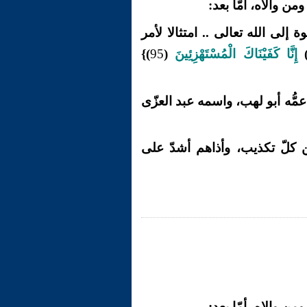
ن والاه، أمّا بعد:
 إلى الله تعالى .. امتثالا لأمر
إِنَّا كَفَيْنَاكَ الْمُسْتَهْزِئِينَ
(
95
)}
 عمُّه أبو لهب، واسمه عبد العزّى
ن كلّ تكذيب، وأذاهم أشدّ على
ن والاه، أمّا بعد: