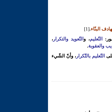
ادف البنّاء
.
[1]
مور:
التّعليم
، و
التّعويد والتكرار
،
ديب والعقوبة
.
على
التّعليم بالتّكرار
، وأنّ الشّيء