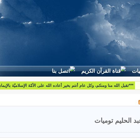
لطرح استفساراتكم وأسئلتكم واقتراحاتكم اتّصلوا بنا على البريد التّالي:
htoumiat@nebrasselhaq.com
بد الحليم توميات