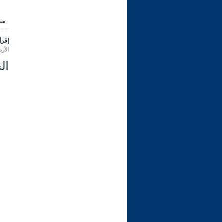
من
إقرأ 
الأربعاء 17 ربيع الثاني 1445 هـ الم
ال