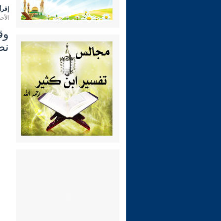
إقرأ 
الأحد 27 ربيع الثاني 1445 هـ الموافق لـ: 12 
وق
نص