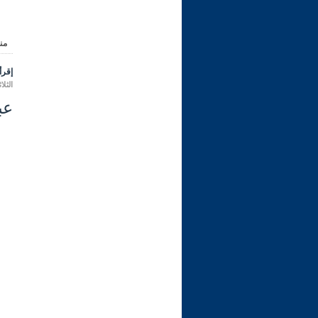
من
إقرأ 
الثلاثاء 16 ربيع الثاني 1445 هـ الموافق
عب