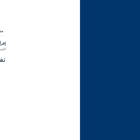
من
إقرأ 
الجمعة 12 ربيع الثاني 1445 هـ المو
تفس