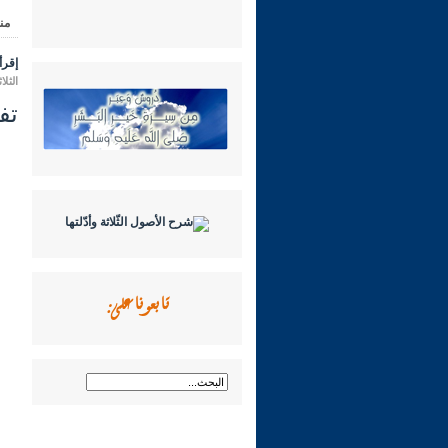
من
إقرأ 
الثلاثاء 23 ربيع الثاني 1445 هـ الموافق
تفسي
تابعونا على: