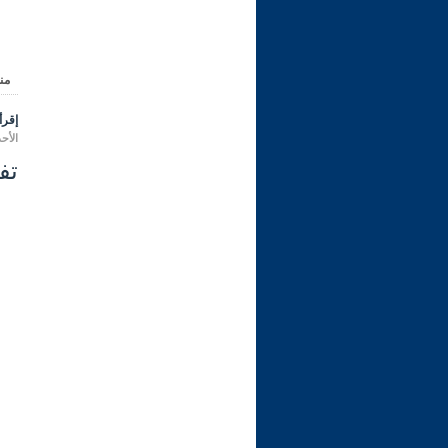
من
إقرأ 
الأحد 14 ربيع الثاني 1445 هـ الموافق لـ: 29 
تفسير