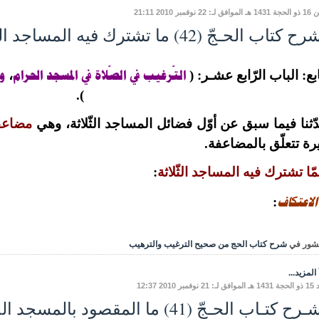
: 22 نوفمبر 2010 21:11
كتاب الحـجّ (42) ما تشترك فيه المساجد الثّلاثة من أحكام
التّرغيب في الصّلاة في المسجد الحرام
و
ابع: الباب الرّابع عشـر: (
،
).
ّثنا فيما سبق عن أوّل فضائل المساجد الثّلاثة، وهي
مضاعفة
رة تتعلّق بالمضاعفة.
ّا تشترك فيه المساجد الثّلاثة
:
الاعتكاف
:
شور في
شرح كتاب الحج من صحيح الترغيب والترهيب
المزيد...
وفمبر 2010 12:37
ح كتـاب الحـجّ (41) ما المقصود بالمسجد الحرام ؟