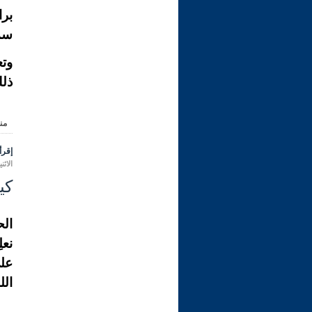
برا
سمّ
وتع
ذلك
من
إقرأ 
الاثنين 24 ذو القعدة 1431 هـ الموافق ل
كي
الح
نعل
الل