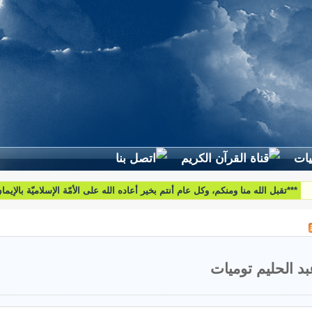
لطرح استفساراتكم وأسئلتكم واقتراحاتكم اتّصلوا بنا على البريد التّالي:
htoumiat@nebrasselhaq.com
بد الحليم توميات