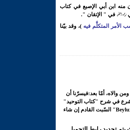
آن منه ابن أبي الإصبع في كتاب
رحمه الله
ي
في " الإتقان ".
 الأمر المتكلَّم فيه
)، وقد بيّنا
ن والاه، أمّا بعد:فيسرّنا أن
 سيشرع في شرح "كتاب التوحيد"
على الغرفة الصّوتية " نِبْرَاس الحَقّ" على نظام البيلوكس "Beyluxe" السّبت القادم إن شاء
يتم تجديد رابط التحميل