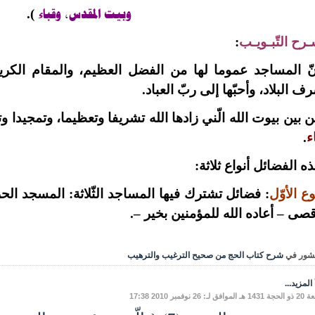
وبيت المقدس
،
وقباء
).
رح التّبـويـب
:
ّ المساجد عموما لها من الفضل العظيم، والمقام الكري
ف البلاد، وأحبّها إلى ربّ العباد.
 بين بيوت الله الّني زادها الله تشريفا وتعظيما، وتمجيدا و
ء
.
ه الفضائل أنواع ثلاثة:
ّوع الأوّل
: فضائل تشترك فيها المساجد الثّلاثة: المسجد الحر
قصى – أعاده الله للمؤمنين بخير –.
شور في
شرح كتاب الحج من صحيح الترغيب والترهيب
المزيد...
ق لـ: 26 نوفمبر 2010 17:38