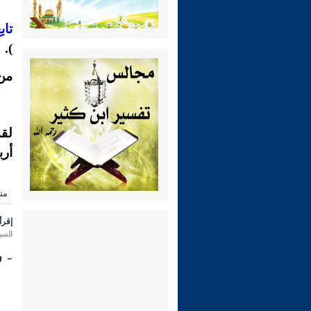
تاب
).
من 
لقد
أرب
من
إقرأ 
السبت 14 ذو الحجة 1431 هـ المواف
- شـر