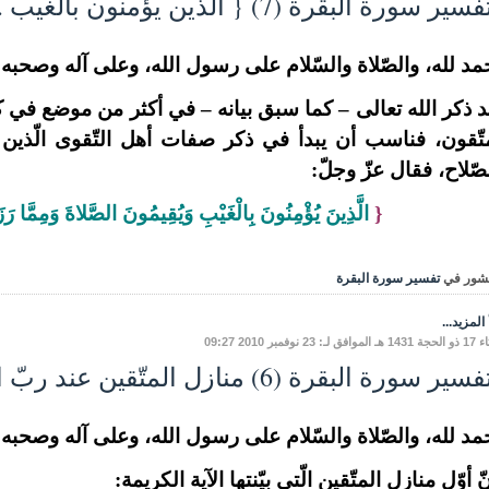
ر سورة البقرة (7) { الّذين يؤمنون بالغيب ...} وبيان معنى الإيمان
مد لله، والصّلاة والسّلام على رسول الله، وعلى آله وصحبه وم
 ذكر الله تعالى – كما سبق بيانه – في أكثر من موضع في كتابه 
تّقون، فناسب أن يبدأ في ذكر صفات أهل التّقوى الّذين 
صّلاح، فقال عزّ وجلّ:
{
الَّذِينَ يُؤْمِنُونَ بِالْغَيْبِ وَيُقِيمُونَ الصَّلاةَ وَمِمَّا رَز
شور في
تفسير سورة البقرة
المزيد...
لـ: 23 نوفمبر 2010 09:27
ير سورة البقرة (6) منازل المتّقين عند ربّ العالمين
مد لله، والصّلاة والسّلام على رسول الله، وعلى آله وصحبه وم
ّ أوّل منازل المتّقين الّتي بيّنتها الآية الكريمة: