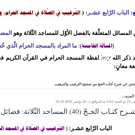
التّرغيب في الصّلاة في المسجد الحرام
و
ع:
الباب الرّابع عشـر
:
(
،
المسائل المتعلّقة بالفضل الأوّل للمساجد الثّلاثة وهو
المضا
المسألة الخامسة
(
):
ما المراد بالمسجد الحرام الّذي خ
عزّ وجلّ
 ذكر الله
لفظة المسجد الحرام في القرآن الكريم ف
عة معانٍ:
شور في
شرح كتاب الحج من صحيح الترغيب والترهيب
المزيد...
ق لـ: 20 نوفمبر 2010 12:32
ح كتـاب الحـجّ (40) المساجد الثّلاثة: فضائل وأحكام
التّرغيب في الصّلاة
في المسجد ال
الباب الرّابع عشـر:
(