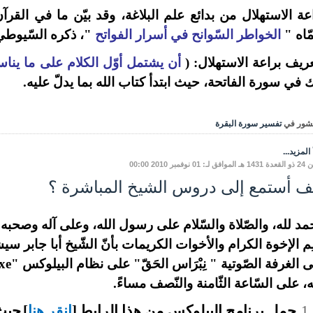
عة الاستهلال من بدائع علم البلاغة، وقد بيّن ما في القر
اه "
الخواطر السّوانح في أسرار الفواتح
"،
ذكره السّيوط
ريف براعة الاستهلال: (
أن يشتمل أوّل الكلام على ما يناسب
 في سورة الفاتحة، حيث ابتدأ
كتاب الله بما يدلّ عليه.
شور في
تفسير سورة البقرة
المزيد...
ـ: 01 نوفمبر 2010 00:00
ف أستمع إلى دروس الشيخ المباشرة ؟
مد لله، والصّلاة والسّلام على رسول الله، وعلى آله وصحبه وم
ِم الإخوة الكرام والأخوات الكريمات بأنّ الشّيخ أبا جابر
ه
، على السّاعة الثّامنة والنّصف مساءً.
1.
حمل برنامج البيلوكس من هذا الرابط
[
انقر هنا
]
حيث 