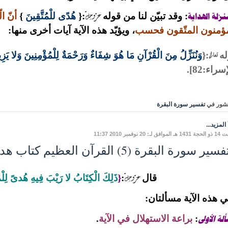
عزّ وجلّ
زلة الهداية
: وقد تبيّن لنا من قوله
:{
هُدًى للْمُتَّقِينَ
}
أنّ ا
مؤمنون المتّقون فحسب
، ويؤيّد هذه الآية آيات أخرى منها:
تعالى
له
:{
وَنُنَزِّلُ مِنَ الْقُرْآنِ مَا هُوَ شِفَاءٌ وَرَحْمَةٌ لِلْمُؤْمِنِينَ وَلا يَزِ
سراء:82]
.
شور في
تفسير سورة البقرة
المزيد...
ق لـ: 20 نوفمبر 2010 11:37
سير سورة البقرة (5) القرآن العظيم كتاب هداية
عزّ وجلّ
قال
:
{
ذَلِكَ الْكِتَابُ لا رَيْبَ فِيهِ هُدىً لِلْمُ
 هذه الآية مسألتان:
ألة الأولى
:
براعة الاستهلال في الآية
.