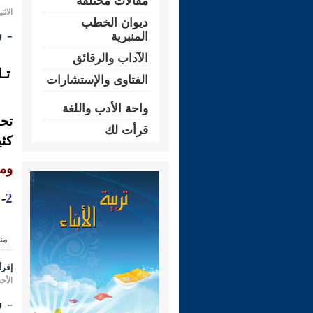
مقالات مختلفة
الاثنين 16 ذو الحجة 1431 هـ الموافق لـ
ديوان الخطب
- شرح 
المنبرية
الآداب والرقائق
تـ
الفتاوى والإستشارات
واحة الأدب واللغة
تحد
قرأت لك
كثي
ومم
-
2
من
إقرأ 
الأحد 15 ذو الحجة 1431 هـ الموافق لـ: 21 ن
- شـر