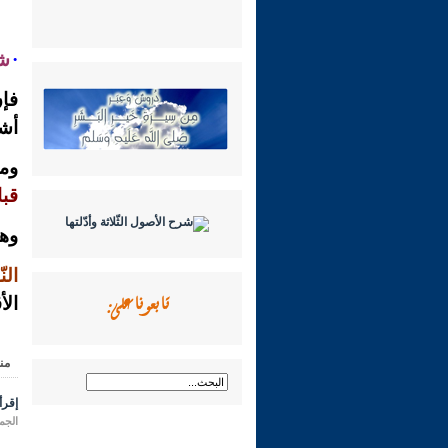
·
شـ
فإن
أشر
ومن
قبا
وهذ
الن
تابعونا على:
الأ
من
إقرأ 
الجمعة 20 ذو الحجة 1431 هـ المواف