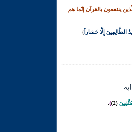
لّذين ينتفعون بالقرآن إنّما هم
يدُ الظَّالِمِينَ إِلَّا خَسَاراً
}
تَّقِينَ
(2)
}
.