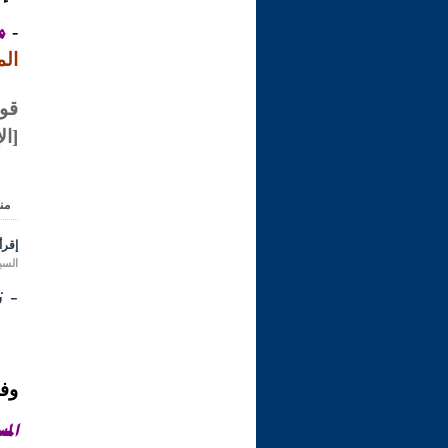
من
-
ال
قو
[الإ
من
إقرأ 
السبت 14 ذو الحجة 1431 هـ المواف
- تف
وفي
المس