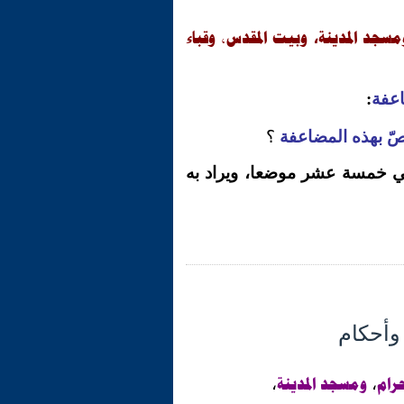
مسجد المدينة
وبيت المقدس، وقباء
،
عفة
:
ُصّ بهذه المضاعفة
؟
ي خمسة عشر موضعا، ويراد به
حرام
ومسجد المدينة
،
،