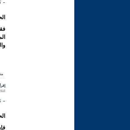
- تفسي
الح
فقد
الم
وال
من
إقرأ 
الثلاثاء 17 ذو الحجة 1431 هـ الموافق 
- تفس
الح
فإن