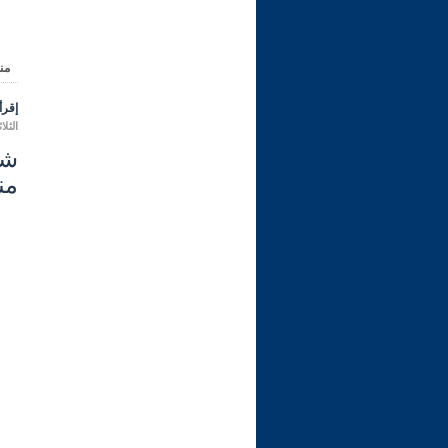
من
إقرأ 
الثلاثاء 15 شعبان 1447 هـ الموافق ل
من