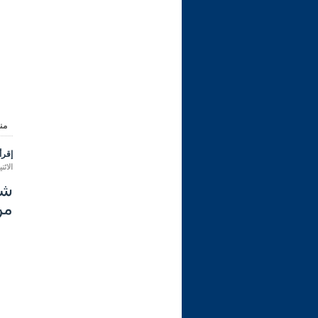
من
إقرأ 
الاثنين 07 شعبان 1447 هـ الموافق لـ
من