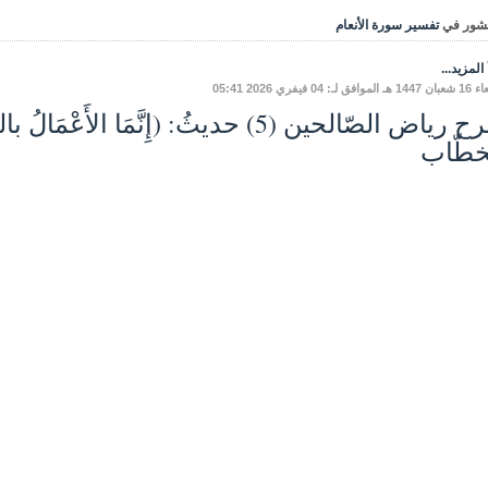
شور في
تفسير سورة الأنعام
المزيد...
ق لـ: 04 فيفري 2026 05:41
شرح رياض الصّالحين (5) حديثُ: (إِنَّمَا ا
خطّاب