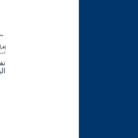
من
إقرأ 
الجمعة 11 شعبان 1447 هـ المواف
ال