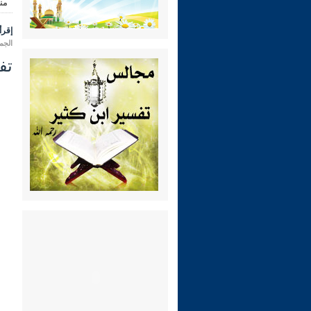
من
إقرأ 
الجمعة 18 شعبان 1447 هـ المواف
تفسي