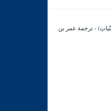
لأَعْمَالُ بالنّياتِ) - ترجمة عمر بن