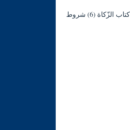
شرح الوجيز في فقه السنّة والكتاب العزيز (129) كتاب الزّكاة (6) شروط