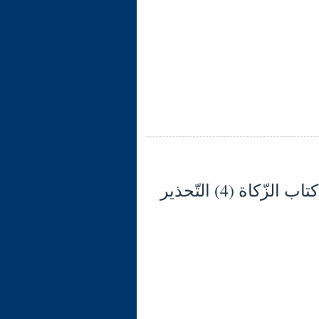
شرح الوجيز في فقه السنّة والكتاب العزيز (127) كتاب الزّكاة (4) التّحذير