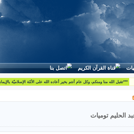
لطرح استفساراتكم وأسئلتكم واقتراحاتكم اتّصلوا بنا على البريد التّالي:
htoumiat@nebrasselhaq.com
بد الحليم توميات