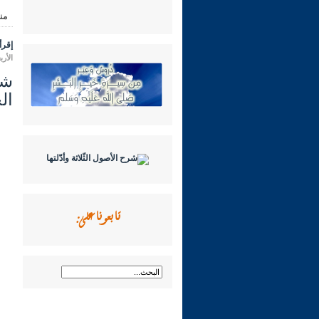
من
إقرأ 
الأربعاء 16 شعبان 1447 هـ المواف
ال
تابعونا على: