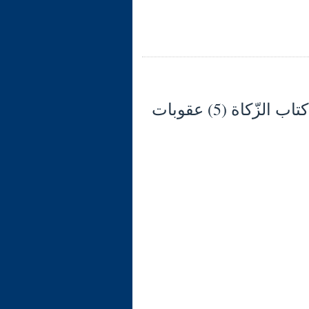
شرح الوجيز في فقه السنّة والكتاب العزيز (128) كتاب الزّكاة (5) عقوبات