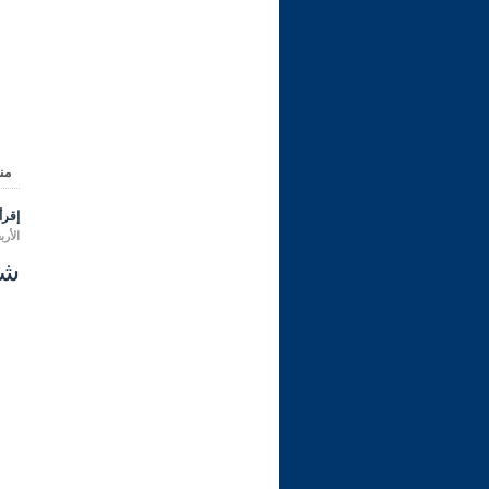
من
إقرأ 
الأربعاء 09 شعبان 1447 هـ المواف
شرح ري