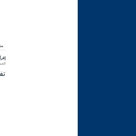
من
إقرأ 
الجمعة 04 محرم 1448 هـ المواف
تفس