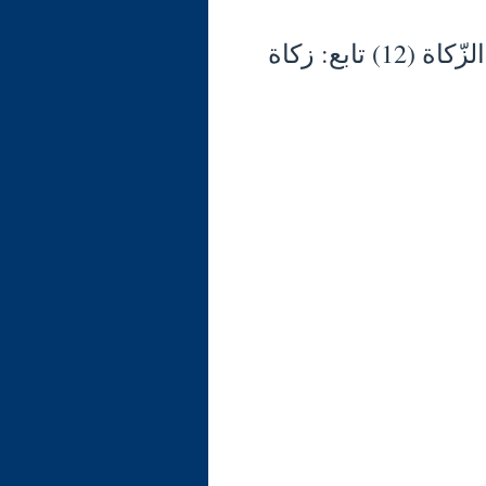
شرح الوجيز في فقه السنّة والكتاب العزيز (135) الزّكاة (12) تابع: زكاة