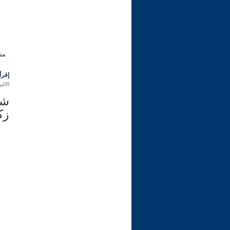
من
إقرأ 
الاثنين 07 محرم 1448 هـ الموافق لـ
زكا