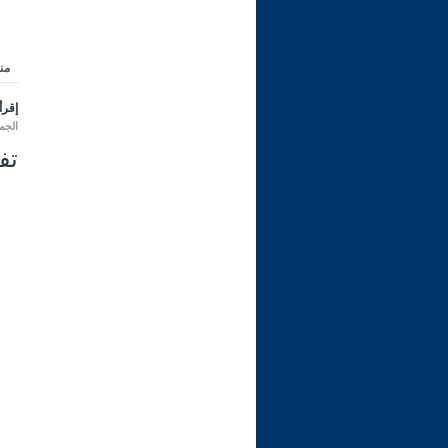
من
إقرأ 
الجمعة 11 محرم 1448 هـ المواف
تفسي