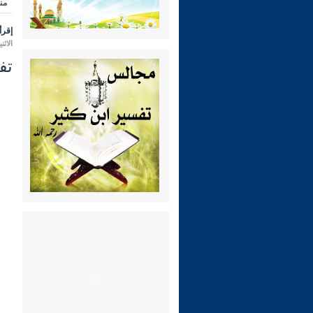
من
إقرأ 
الاثنين 28 محرم 1448 هـ الموافق لـ:
تفس