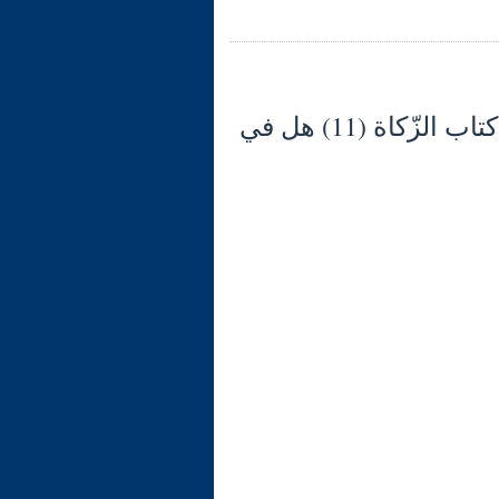
شرح الوجيز في فقه السنّة والكتاب العزيز (134) كتاب الزّكاة (11) هل في