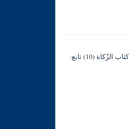
شرح الوجيز في فقه السنّة والكتاب العزيز (133) كتاب الزّكاة (10) تابع: