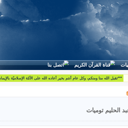
لطرح استفساراتكم وأسئلتكم واقتراحاتكم اتّصلوا بنا على البريد التّالي:
htoumiat@nebrasselhaq.com
بد الحليم توميات