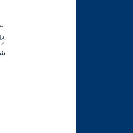
من
إقرأ 
الأربعاء 09 محرم 1448 هـ الموا
شرح ر