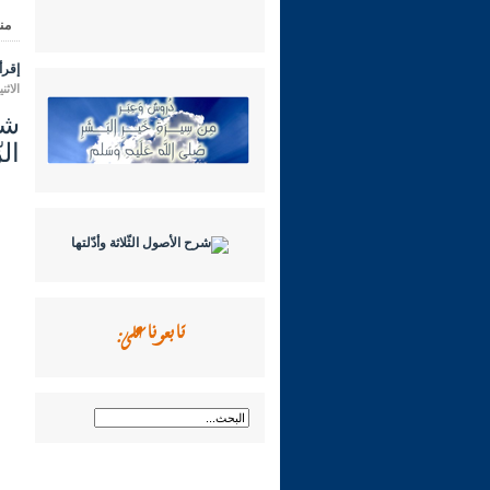
من
إقرأ 
الاثنين 14 محرم 1448 هـ الموافق لـ
ال
تابعونا على: