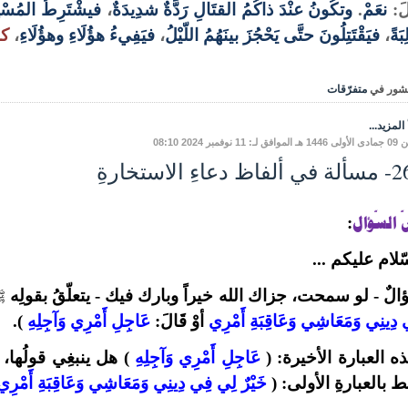
َ:
نعَمْ
.
وتكُونُ عنْدَ ذاكُمُ القتَالِ رَدَّةٌ شدِيدَةٌ
،
فيشْتَرِطُ المُسْ
بَةً
،
فيَقْتَتِلُونَ حتَّى يَحْجُزَ بينَهُمُ اللّيْلُ
،
فيَفِيءُ هؤُلَاءِ وهؤُلَاءِ
،
كل
شور في
متفرّقات
المزيد...
لـ: 11 نوفمبر 2024 08:10
ظ دعاءِ الاستخارةِ
 السّؤال
:
ّلام عليكم ...
لٌ - لو سمحت، جزاك الله خيراً وبارك فيك -
يتعلّقُ بقولِه
ﷺ
دِينِي وَمَعَاشِي وَعَاقِبَةِ أَمْرِي
أوْ قَالَ:
عَاجِلِ أَمْرِي وَآجِلِهِ
).
ه العبارة الأخيرة: (
عَاجِلِ أَمْرِي وَآجِلِهِ
) هل ينبغِي قولُها، أو
 بالعبارةِ الأولى: (
خَيْرٌ لِي فِي دِينِي وَمَعَاشِي وَعَاقِبَةِ أَمْرِي