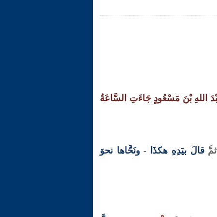
ْدَ اللهِ بْنَ مَسْعُودٍ جَاءَتِ السَّاعَةُ
ثمَّ
قالَ بيَدِهِ هكذَا
-
ونَحَّاها نحوَ