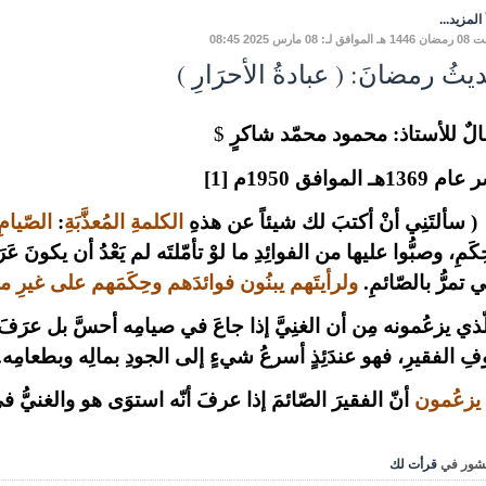
المزيد...
ق لـ: 08 مارس 2025 08:45
ثُ رمضانَ: ( عبادةُ الأحرَارِ )
لٌ للأستاذ: محمود محمّد شاكرٍ
$
 1369هـ الموافق 1950م
[1]
-
سألتَنِي أنْ أكتبَ لك شيئاً عن هذهِ
الكلمةِ المُعذَّبَةِ
:
الصّيامِ
ِكَمِ، وصبُّوا عليها من الفوائِدِ ما لوْ تأمّلتَه لم يَعْدُ أن يكونَ
تي تمرُّ بالصّائمِ.
ولرأيتَهم يبنُون فوائدَهم وحِكَمَهم على غيرِ 
ّذي يزعُمونه مِن أن الغنِيَّ إذا جاعَ في صيامِه أحسَّ بل عرَف
ِ الفقيرِ، فهو عندَئِذٍ أسرعُ شيءٍ إلى الجودِ بمالِه وبطعامِه.
 يزعُمون
أنّ الفقيرَ الصّائمَ إذا عرفَ أنّه استوَى هو والغنيُّ ف
شور في
قرأت لك