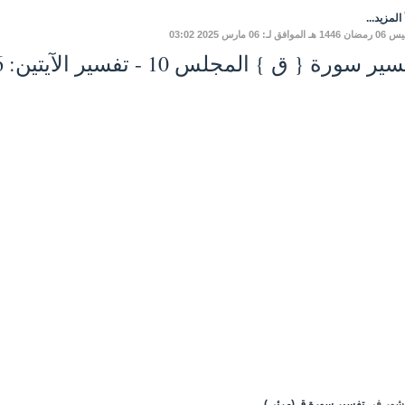
المزيد...
لموافق لـ: 06 مارس 2025 03:02
ر سورة { ق } المجلس 10 - تفسير الآيتين: 6 - 7
شور في
تفسير سورة ق (مرئي)