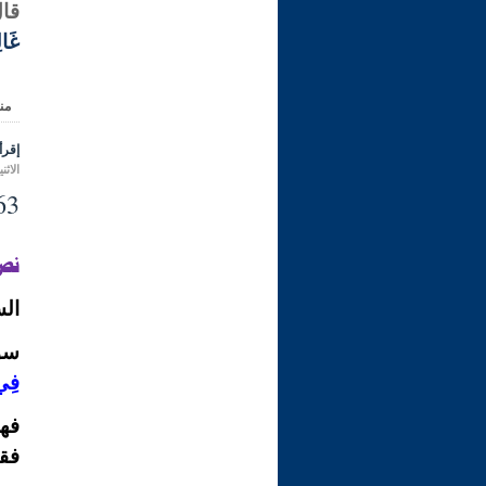
قال
غَالِ
من
إقرأ 
الاثنين 09 جمادى الأولى 1446 هـ الموافق 
263- مسألة في ألفا
نصّ
الس
سؤا
فِي
فهذ
فقط