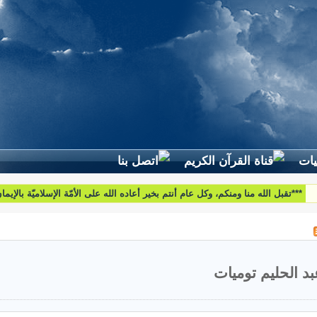
لطرح استفساراتكم وأسئلتكم واقتراحاتكم اتّصلوا بنا على البريد التّالي:
htoumiat@nebrasselhaq.com
بد الحليم توميات