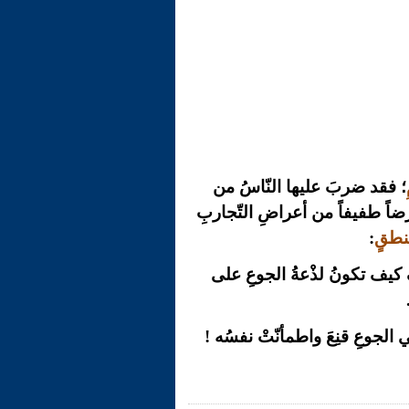
؛ فقد ضربَ عليها النّاسُ من
 عَرَضاً طفيفاً من أعراضِ التّجاربِ
منطقٍ
:
َ كيف تكونُ لذْعةُ الجوعِ على
ي الجوعِ قنِعَ واطمأنّتْ نفسُه !