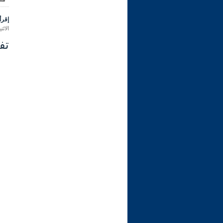
إقرأ 
الاثنين 03 رمضان 1446 هـ الموافق لـ
تفس