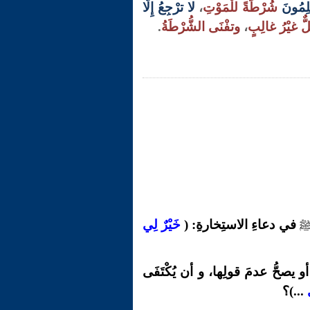
لِمُونَ
شُرْطَةً للْمَوْتِ
،
لا ترْجِعُ إِلَّا
ٌّ غيْرُ غالِبٍ
،
وتفْنَى الشُّرْطَةُ
.
في دعاءِ الاستِخارةِ
: (
خَيْرٌ لِي
 يصحُّ عدمَ قولِها، و أن يُكْتَفَى
...)؟