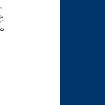
من
إقرأ 
الاثنين 20 ربيع الأول 1446 هـ الموافق ل
شرح