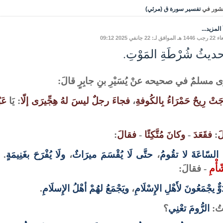
شور في
تفسير سورة ق (مرئي)
المزيد...
ق لـ: 22 جانفي 2025 09:12
ديثُ شُرْطَةِ المَوْتِ.
 مسلمٌ في صحيحه عنْ يُسَيْرِ بنِ جابِرٍ قالَ:
تْ رِيحٌ حَمْرَاءُ بِالكُوفةِ
،
فجاءَ رجلٌ ليسَ لهُ هِجِّيرَى إلّا
: يَا
عَب
َ
:
فقَعَدَ
-
وكانَ مُتَّكِئًا
-
فقالَ
:
َ السّاعَةَ لا تقُومُ
،
حتَّى لَا يُقْسَمَ ميرَاثٌ
،
ولَا يُفْرَحَ بغَنِيمَةٍ
. 
أْمِ
- فقالَ:
ٌّ يجْمَعُونَ لأَهْلِ الإِسْلَامِ
،
ويَجْمَعُ لهُمْ أهْلُ الإِسلَامِ
.
تُ:
الرُّومَ
تعْنِي
؟