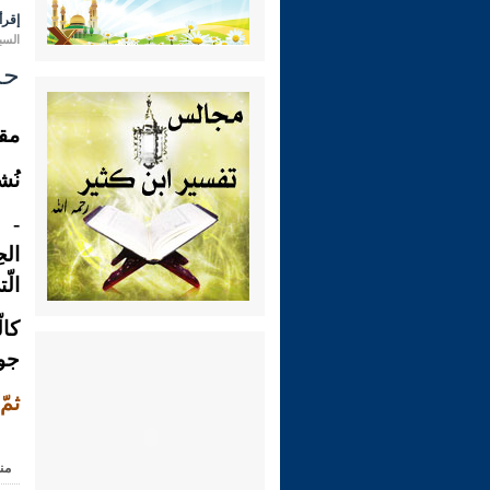
إقرأ 
السبت 08 رمضان 1446 هـ المواف
حدي
مقا
نُشر عام
 (
الح
الّ
كال
جوف
ثمّ
من