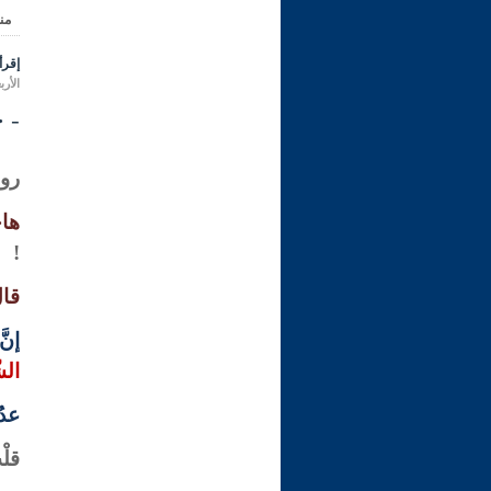
من
إقرأ 
الأربعاء 22 رجب 1446 هـ المواف
- ح
روى
هاجَ
!
قال
إنّ
الشّ
عدُو
قلْ