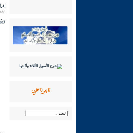
إقرأ 
الخميس 06 رمضان 1446 هـ ا
تفسي
تابعونا على:
من