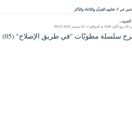
شور في
7- فتاوى القرآن والدّعاء والذّكر
المزيد...
ـ: 23 سبتمبر 2024 05:01
 سلسلة مطويّات "في طريق الإصلاح" (05) بدع عاشوراء ج 5