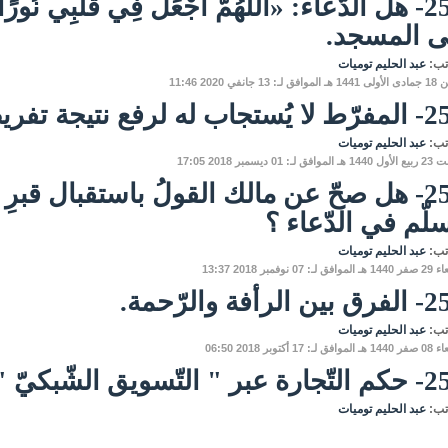
258- هل الدّعاء: «اللَّهُمَّ اجْعَلْ فِي قَلْبِي نُو
ى المسجد.
تب:
عبد الحليم توميات
لـ: 13 جانفي 2020 11:46
جاب له لرفع نتيجة تفريطه.
تب:
عبد الحليم توميات
فق لـ: 01 ديسمبر 2018 17:05
256- هل صحّ عن مالك القولُ باستقبال قبرِ ال
لّم في الدّعاء ؟
تب:
عبد الحليم توميات
 لـ: 07 نوفمبر 2018 13:37
 الرأفة والرّحمة.
تب:
عبد الحليم توميات
 لـ: 17 أكتوبر 2018 06:50
بر " التّسويق الشّبكيّ "
تب:
عبد الحليم توميات