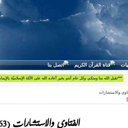
لطرح استفساراتكم وأسئلتكم واقتراحاتكم اتّصلوا بنا على البريد التّالي:
***تقبل الله منا ومنكم، وكل عام أنتم بخير أعاده الله على الأمّة الإسلاميّة بالإيم
والبركات***
htoumiat@nebrasselhaq.com
تاوى والاستشارات
الفتاوى والاستشارات (263)