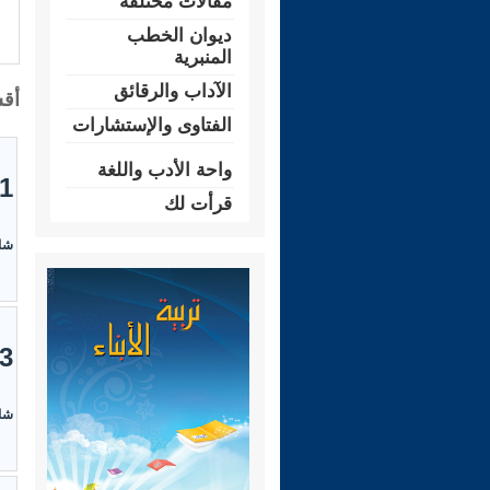
مقالات مختلفة
ديوان الخطب
المنبرية
الآداب والرقائق
أقس
الفتاوى والإستشارات
واحة الأدب واللغة
1- فتاوى العقيدة والتّوحيد (4
قرأت لك
شاه
3- فتاوى الزكاة والصدقات (
شاه