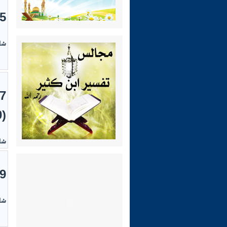
5- فتاوى الحج والعمرة (6
شاه
(30)
شاه
9- فتاوى اللّباس والزّينة (8
شاه