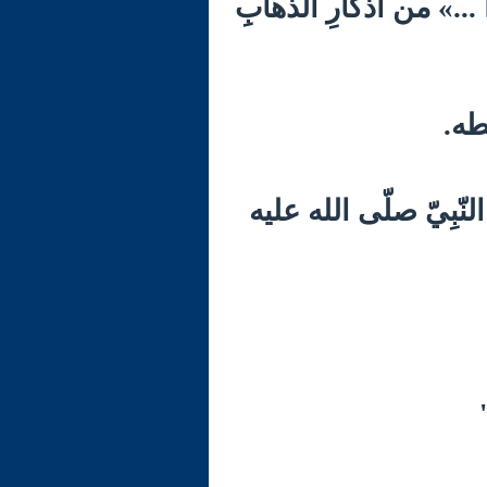
رًا ...» من أذكارِ الذّهابِ
نّبِيّ صلّى الله عليه