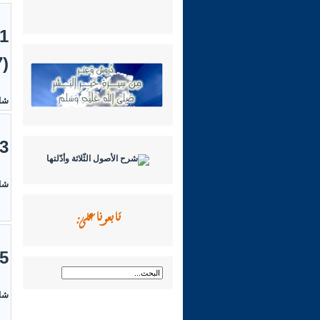
(7)
شاه
13- فتاوى 
شاه
تابعونا على:
15- حول اللّ
شاه